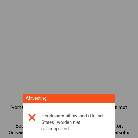
Ainvesting
Verhandel meer dan 1000 internationale aandelen met
het CFD-handelsplatform van Ainvesting.
Handelaars uit uw land (United
States) worden niet
Begin met het handelen in CFD's in
Mazda Motor
.
geaccepteerd.
Ontvang realtime koersen en ontvang dividenden alsof u