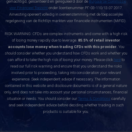
gemachtigd, gelicentieerd en gereguleerd door de
Bulgaarse Commissie
voor Financieel Toezicht
onder licentienummer РГ-03-110/13.07.2017.
Ainvesting opereert volledig in overeenstemming met de toepasselijke
regelgeving van de Richtlijn markten voor financiële instrumenten (MiFID).
RISK WARNING: CFDs are complex instruments and come with a high risk
of losing money rapidly due to leverage.
85.5% of retail investor
accounts lose money when trading CFDs with this provider.
You
should consider whether you understand how CFDs work and whether you
can afford to take the high risk of losing your money. Please click
here
to
read our full risk warning and ensure that you understand the risks
involved prior to proceeding, taking into consideration your relevant
experience. Seek independent advice if necessary. The information
contained in this website and disclosure documents is of a general nature
only, and does not take into account your personal circumstances, financial
situation or needs. You should consider our
Terms & Conditions
carefully
and seek independent advice before deciding whether trading in such
products is suitable for you.