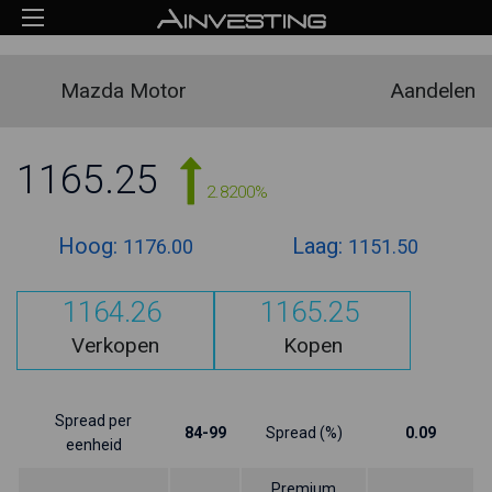
Mazda Motor
Aandelen
1165.25
2.8200%
Hoog:
Laag:
1176.00
1151.50
1164.26
1165.25
Verkopen
Kopen
Spread per
84-99
Spread (%)
0.09
eenheid
Premium