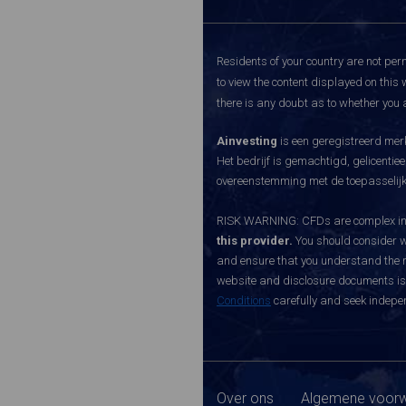
Residents of your country are not perm
to view the content displayed on this 
there is any doubt as to whether you a
Ainvesting
is een geregistreerd merk
Het bedrijf is gemachtigd, gelicenti
overeenstemming met de toepasselijke
RISK WARNING: CFDs are complex inst
this provider.
You should consider w
and ensure that you understand the ri
website and disclosure documents is o
Conditions
carefully and seek indepen
Over ons
Algemene voorw