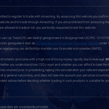
itted to register to trade with Ainvesting.
By accessing this website you confirm 
website and to trade through Ainvesting. If you are prohibited from accessing the 
re allowed to trade or not, you are kindly requested to exit this website.
 van Up Trend LTD, een bedrijf geregistreerd in Bulgarije met UIC/PIC 121527003
eerd en gereguleerd door de
Bulgaarse Commissie voor Financieel Toezicht
onder l
 regelgeving van de Richtlijn markten voor financiële instrumenten (MiFID).
ruments and come with a high risk of losing money rapidly due to leverage.
85
hether you understand how CFDs work and whether you can afford to take the hig
sks involved prior to proceeding, taking into consideration your relevant experie
f a general nature only, and does not take into account your personal circumsta
dent advice before deciding whether trading in such products is suitable for yo
aarden en overeenkomsten