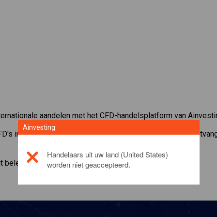
ernationale aandelen met het CFD-handelsplatform van Ainvesti
Ainvesting
FD's in
Münchener Rückversicherungs-Gesellschaft
. Ontvan
Handelaars uit uw land (United States)
it beleggingsproduct, gelieve
click here
worden niet geaccepteerd.