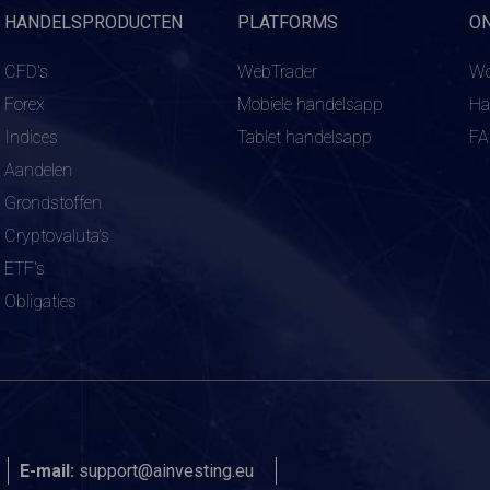
HANDELSPRODUCTEN
PLATFORMS
O
CFD's
WebTrader
Wo
Forex
Mobiele handelsapp
Ha
Indices
Tablet handelsapp
F
Aandelen
Grondstoffen
Cryptovaluta's
ETF's
Obligaties
E-mail:
support@ainvesting.eu