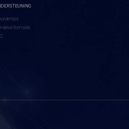
NDERSTEUNING
ordenlijst
ndelsinformatie
AQ