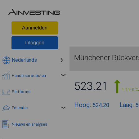
Aanmelden
Inloggen
Münchener Rückvers
Nederlands
Handelsproducten
523.21
1.1100%
Platforms
Hoog:
Laag:
524.20
5
Educatie
Nieuws en analyses