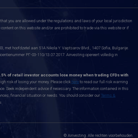
that you are allowed under the regulations and laws of your local jurisdiction
content on this website and/or are prohibited to trade via this website or if
, met hoofdzetel aan 51A Nikola Y. Vaptsarov Blvd., 1407 Sofia, Bulgarije.
icentienummer РГ-03-110/13.07.2017. Ainvesting opereert volledig in
.5% of retail investor accounts lose money when trading CFDs with
h risk of losing your money. Please click
here
to read our full risk warning
nce. Seek independent advice if necessary. The information contained in this
nces, financial situation or needs. You should consider our
Terms &
u.
© Ainvesting. Alle rechten voorbehouden.