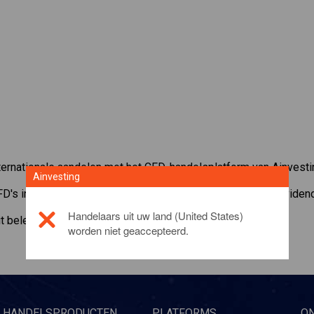
ernationale aandelen met het CFD-handelsplatform van Ainvesti
Ainvesting
FD's in
Microsoft
. Ontvang realtime koersen en ontvang dividend
Handelaars uit uw land (United States)
it beleggingsproduct, gelieve
click here
worden niet geaccepteerd.
HANDELSPRODUCTEN
PLATFORMS
O