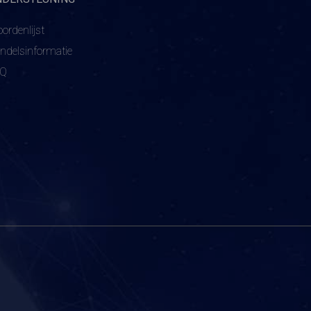
ordenlijst
ndelsinformatie
AQ