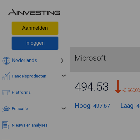
Aanmelden
Inloggen
Microsoft
Nederlands
Handelsproducten
494.53
-0.9600
Platforms
Hoog:
Laag:
497.67
4
Educatie
Nieuws en analyses