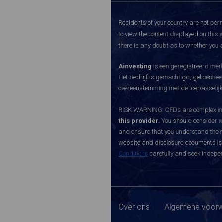
Residents of your country are not perm
to view the content displayed on this 
there is any doubt as to whether you a
Ainvesting
is een geregistreerd merk
Het bedrijf is gemachtigd, gelicenti
overeenstemming met de toepasselijke
RISK WARNING: CFDs are complex inst
this provider.
You should consider w
and ensure that you understand the ri
website and disclosure documents is o
Conditions
carefully and seek indepen
Over ons
Algemene voorw