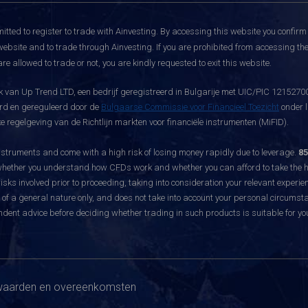
itted to register to trade with Ainvesting.
By accessing this website you confirm 
website and to trade through Ainvesting. If you are prohibited from accessing the 
re allowed to trade or not, you are kindly requested to exit this website.
 van Up Trend LTD, een bedrijf geregistreerd in Bulgarije met UIC/PIC 121527003
eerd en gereguleerd door de
Bulgaarse Commissie voor Financieel Toezicht
onder l
 regelgeving van de Richtlijn markten voor financiële instrumenten (MiFID).
ruments and come with a high risk of losing money rapidly due to leverage.
85
hether you understand how CFDs work and whether you can afford to take the hig
sks involved prior to proceeding, taking into consideration your relevant experie
f a general nature only, and does not take into account your personal circumsta
dent advice before deciding whether trading in such products is suitable for yo
aarden en overeenkomsten