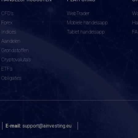
CFD's
WebTrader
Wo
Forex
Mobiele handelsapp
Ha
Indices
Tablet handelsapp
F
Aandelen
Grondstoffen
Cryptovaluta's
ETF's
Obligaties
E-mail:
support@ainvesting.eu