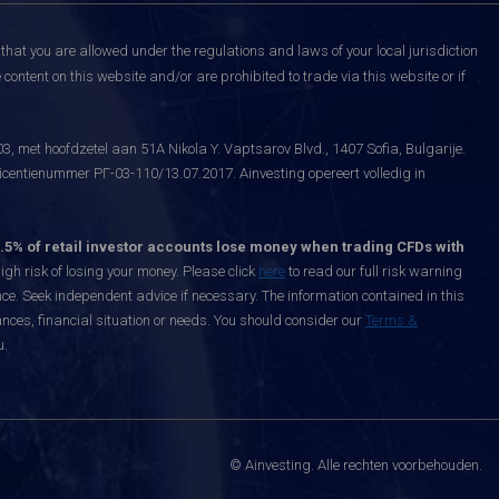
that you are allowed under the regulations and laws of your local jurisdiction
content on this website and/or are prohibited to trade via this website or if
, met hoofdzetel aan 51A Nikola Y. Vaptsarov Blvd., 1407 Sofia, Bulgarije.
icentienummer РГ-03-110/13.07.2017. Ainvesting opereert volledig in
.5% of retail investor accounts lose money when trading CFDs with
h risk of losing your money. Please click
here
to read our full risk warning
nce. Seek independent advice if necessary. The information contained in this
nces, financial situation or needs. You should consider our
Terms &
u.
© Ainvesting. Alle rechten voorbehouden.