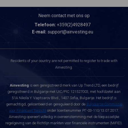
Neem contact met ons op
Telefoon:
+359(2)4928497
E-mail:
support@ainvesting.eu
Residents of your country are not permitted to register to trade with
Ainvesting.
Ainvesting
is een geregistreerd merk van Up Trend LTD, een bedrijf
geregistreerd in Bulgarije met UIC/PIC 121527003, met hoofdzetel aan
51A Nikola Y. Vaptsarov Blvd., 1407 Sofia, Bulgarije. Het bedrijf is
gemachtigd, gelicentieerd en gereguleerd door de
Bulgaarse Commissie
voor Financieel Toezicht
onder licentienummer РГ-03-110/13.07.2017.
Ainvesting opereert volledig in overeenstemming met de toepasselijke
regelgeving van de Richtlijn markten voor financiële instrumenten (MiFID).