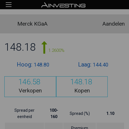
Merck KGaA
Aandelen
148.18
1.2600%
Hoog:
Laag:
148.80
144.40
146.58
148.18
Verkopen
Kopen
Spread per
100-
Spread (%)
1.10
eenheid
160
Premium