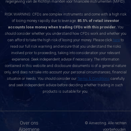
regelgeving van de Richtlijn markten voor financiële instrumenten (MiFID).
RISK WARNING: CFDs are complex instruments and come with a high risk
of losing money rapidly due to leverage.
85.5% of retail investor
accounts lose money when trading CFDs with this provider.
You
should consider whether you understand how CFDs work and whether you
can afford to take the high risk of losing your money. Please click
here
to
read our full risk warning and ensure that you understand the risks
involved prior to proceeding, taking into consideration your relevant
experience. Seek independent advice if necessary. The information
contained in this website and disclosure documents is of a general nature
only, and does not take into account your personal circumstances, financial
situation or needs. You should consider our
Terms & Conditions
carefully
and seek independent advice before deciding whether trading in such
products is suitable for you.
Over ons
© Ainvesting. Alle rechten
Algemene
voorbehouden.