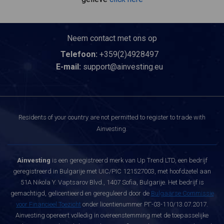
Neem contact met ons op
Telefoon:
+359(2)4928497
E-mail:
support@ainvesting.eu
Residents of your country are not permitted to register to trade with
Ainvesting.
Ainvesting
is een geregistreerd merk van Up Trend LTD, een bedrijf
geregistreerd in Bulgarije met UIC/PIC 121527003, met hoofdzetel aan
51A Nikola Y. Vaptsarov Blvd., 1407 Sofia, Bulgarije. Het bedrijf is
gemachtigd, gelicentieerd en gereguleerd door de
Bulgaarse Commissie
voor Financieel Toezicht
onder licentienummer РГ-03-110/13.07.2017.
Ainvesting opereert volledig in overeenstemming met de toepasselijke