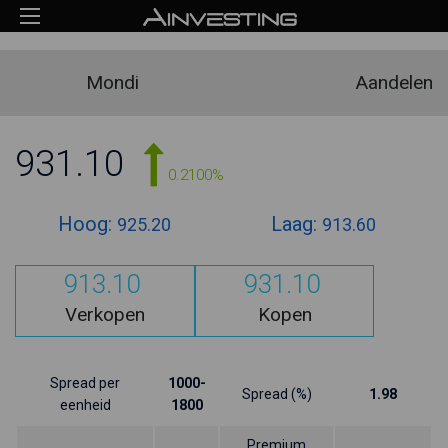
Mondi
Aandelen
931.10
0.2100%
Hoog:
Laag:
925.20
913.60
913.10
931.10
Verkopen
Kopen
Spread per
1000-
Spread (%)
1.98
eenheid
1800
Premium