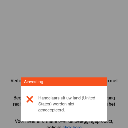
Verhandel meer dan 1000 internationale aandelen met
Ainvesting
het CFD-handelsplatform van Ainvesting.
Handelaars uit uw land (United
Begin met het handelen in CFD's in
Mondi
. Ontvang
States) worden niet
realtime koersen en ontvang dividenden alsof u het
geaccepteerd.
aandeel zelf bezit.
Voor meer informatie over dit beleggingsproduct,
gelieve
click here