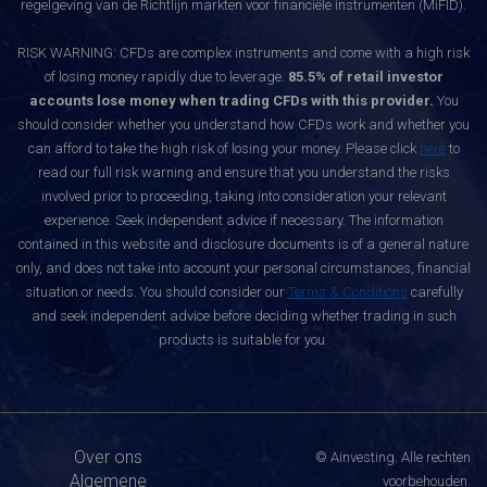
regelgeving van de Richtlijn markten voor financiële instrumenten (MiFID).
RISK WARNING: CFDs are complex instruments and come with a high risk
of losing money rapidly due to leverage.
85.5% of retail investor
accounts lose money when trading CFDs with this provider.
You
should consider whether you understand how CFDs work and whether you
can afford to take the high risk of losing your money. Please click
here
to
read our full risk warning and ensure that you understand the risks
involved prior to proceeding, taking into consideration your relevant
experience. Seek independent advice if necessary. The information
contained in this website and disclosure documents is of a general nature
only, and does not take into account your personal circumstances, financial
situation or needs. You should consider our
Terms & Conditions
carefully
and seek independent advice before deciding whether trading in such
products is suitable for you.
Over ons
© Ainvesting. Alle rechten
Algemene
voorbehouden.