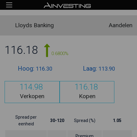
Lloyds Banking
Aandelen
116.18
0.6800%
Hoog:
Laag:
116.30
113.90
114.98
116.18
Verkopen
Kopen
Spread per
30-120
Spread (%)
1.05
eenheid
Premium