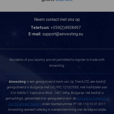
Neem contact met ons op
Telefoon:
+359(2)4928497
E-mail:
support@ainvesting.eu
Residents of your country are not permitted to register to trade with
Ainvesting.
Ainvesting
is een geregistreerd merk van Up Trend LTD, een bedrijf
geregistreerd in Bulgarije met UIC/PIC 121527003, met hoofdzetel aan
51A Nikola Y. Vaptsarov Blvd., 1407 Sofia, Bulgarije. Het bedrijf is
gemachtigd, gelicentieerd en gereguleerd door de
Bulgaarse Commissie
voor Financieel Toezicht
onder licentienummer РГ-03-110/13.07.2017.
Ainvesting opereert volledig in overeenstemming met de toepasselijke