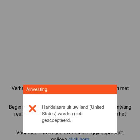
Verhandel meer dan 1000 internationale aandelen met
Ainvesting
het CFD-handelsplatform van Ainvesting.
Handelaars uit uw land (United
Begin met het handelen in CFD's in
JP Morgan
. Ontvang
States) worden niet
realtime koersen en ontvang dividenden alsof u het
geaccepteerd.
aandeel zelf bezit.
Voor meer informatie over dit beleggingsproduct,
gelieve
click here