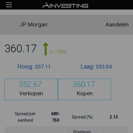
JP Morgan
Aandelen
360.17
0.1100%
Hoog:
Laag:
357.11
353.04
352.67
360.17
Verkopen
Kopen
Spread per
680-
Spread (%)
2.13
eenheid
750
Premium