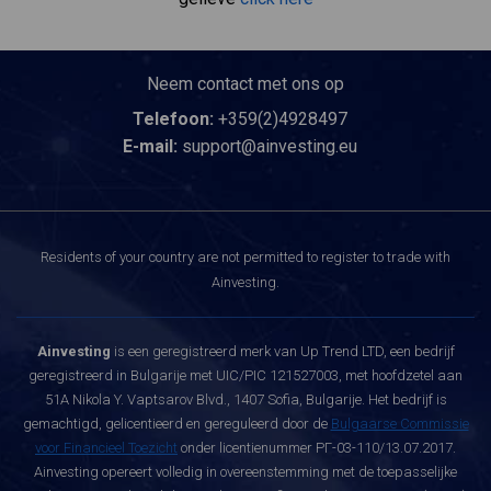
Neem contact met ons op
Telefoon:
+359(2)4928497
E-mail:
support@ainvesting.eu
Residents of your country are not permitted to register to trade with
Ainvesting.
Ainvesting
is een geregistreerd merk van Up Trend LTD, een bedrijf
geregistreerd in Bulgarije met UIC/PIC 121527003, met hoofdzetel aan
51A Nikola Y. Vaptsarov Blvd., 1407 Sofia, Bulgarije. Het bedrijf is
gemachtigd, gelicentieerd en gereguleerd door de
Bulgaarse Commissie
voor Financieel Toezicht
onder licentienummer РГ-03-110/13.07.2017.
Ainvesting opereert volledig in overeenstemming met de toepasselijke