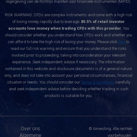
regelgeving van de Richtlijn markten voor financiële instrumenten (MiFID).
RISK WARNING: CFDs are complex instruments and come with a high risk
of losing money rapidly due to leverage.
85.5% of retail investor
accounts lose money when trading CFDs with this provider.
You
should consider whether you understand how CFDs work and whether you
can afford to take the high risk of losing your money. Please click
here
to
read our full risk warning and ensure that you understand the risks
involved prior to proceeding, taking into consideration your relevant
experience. Seek independent advice if necessary. The information
contained in this website and disclosure documents is of a general nature
only, and does not take into account your personal circumstances, financial
situation or needs. You should consider our
Terms & Conditions
carefully
and seek independent advice before deciding whether trading in such
products is suitable for you.
Over ons
© Ainvesting. Alle rechten
Algemene
voorbehouden.