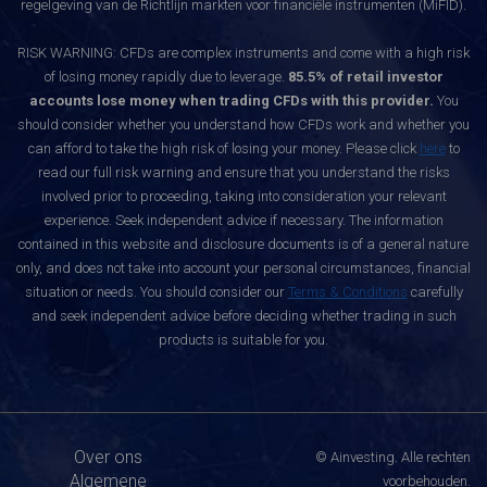
regelgeving van de Richtlijn markten voor financiële instrumenten (MiFID).
RISK WARNING: CFDs are complex instruments and come with a high risk
of losing money rapidly due to leverage.
85.5% of retail investor
accounts lose money when trading CFDs with this provider.
You
should consider whether you understand how CFDs work and whether you
can afford to take the high risk of losing your money. Please click
here
to
read our full risk warning and ensure that you understand the risks
involved prior to proceeding, taking into consideration your relevant
experience. Seek independent advice if necessary. The information
contained in this website and disclosure documents is of a general nature
only, and does not take into account your personal circumstances, financial
situation or needs. You should consider our
Terms & Conditions
carefully
and seek independent advice before deciding whether trading in such
products is suitable for you.
Over ons
© Ainvesting. Alle rechten
Algemene
voorbehouden.