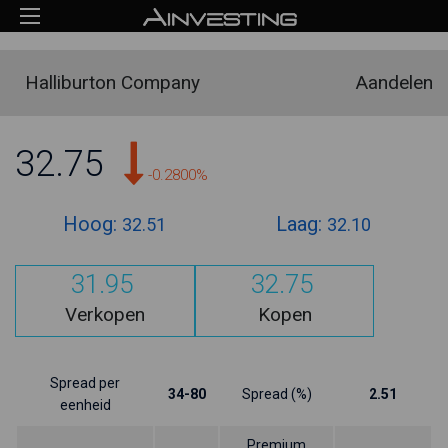
Halliburton Company
Aandelen
32.75
-0.2800%
Hoog:
Laag:
32.51
32.10
31.95
32.75
Verkopen
Kopen
Spread per
34-80
Spread (%)
2.51
eenheid
Premium