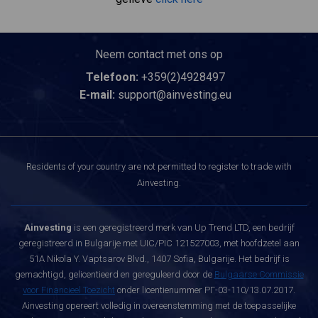
Neem contact met ons op
Telefoon:
+359(2)4928497
E-mail:
support@ainvesting.eu
Residents of your country are not permitted to register to trade with
Ainvesting.
Ainvesting
is een geregistreerd merk van Up Trend LTD, een bedrijf
geregistreerd in Bulgarije met UIC/PIC 121527003, met hoofdzetel aan
51A Nikola Y. Vaptsarov Blvd., 1407 Sofia, Bulgarije. Het bedrijf is
gemachtigd, gelicentieerd en gereguleerd door de
Bulgaarse Commissie
voor Financieel Toezicht
onder licentienummer РГ-03-110/13.07.2017.
Ainvesting opereert volledig in overeenstemming met de toepasselijke