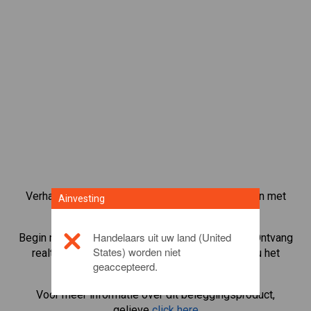
Verhandel meer dan 1000 internationale aandelen met
Ainvesting
het CFD-handelsplatform van Ainvesting.
Handelaars uit uw land (United
Begin met het handelen in CFD's in
Ford Motor
. Ontvang
States) worden niet
realtime koersen en ontvang dividenden alsof u het
geaccepteerd.
aandeel zelf bezit.
Voor meer informatie over dit beleggingsproduct,
gelieve
click here