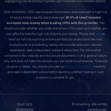
regelgeving van de Richtlijn markten voor financiële instrumenten (MiFID).
RISK WARNING: CFDs are complex instruments and come with a high risk
of losing money rapidly due to leverage.
85.5% of retail investor
accounts lose money when trading CFDs with this provider.
You
should consider whether you understand how CFDs work and whether you
can afford to take the high risk of losing your money. Please click
here
to
read our full risk warning and ensure that you understand the risks
involved prior to proceeding, taking into consideration your relevant
experience. Seek independent advice if necessary. The information
contained in this website and disclosure documents is of a general nature
only, and does not take into account your personal circumstances, financial
situation or needs. You should consider our
Terms & Conditions
carefully
and seek independent advice before deciding whether trading in such
products is suitable for you.
Over ons
© Ainvesting. Alle rechten
Algemene
voorbehouden.