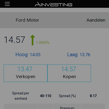
Ford Motor
Aandelen
14.57
1.8900%
Hoog:
Laag:
14.05
13.76
13.47
14.57
Verkopen
Kopen
Spread per
40-110
Spread (%)
8.17
eenheid
Premium