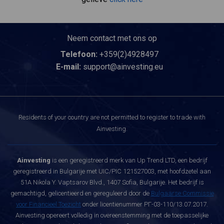
Neem contact met ons op
Telefoon:
+359(2)4928497
E-mail:
support@ainvesting.eu
Residents of your country are not permitted to register to trade with
Ainvesting.
Ainvesting
is een geregistreerd merk van Up Trend LTD, een bedrijf
geregistreerd in Bulgarije met UIC/PIC 121527003, met hoofdzetel aan
51A Nikola Y. Vaptsarov Blvd., 1407 Sofia, Bulgarije. Het bedrijf is
gemachtigd, gelicentieerd en gereguleerd door de
Bulgaarse Commissie
voor Financieel Toezicht
onder licentienummer РГ-03-110/13.07.2017.
Ainvesting opereert volledig in overeenstemming met de toepasselijke