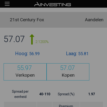
21st Century Fox
Aandelen
57.07
2.1200%
Hoog:
Laag:
56.99
55.81
55.97
57.07
Verkopen
Kopen
Spread per
40-110
Spread (%)
1.97
eenheid
Premium