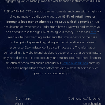
regelgeving van de Richtlijn markten voor financiële instrumenten (MiFID).
RISK WARNING: CFDs are complex instruments and come with a high risk
of losing money rapidly due to leverage.
85.5% of retail investor
accounts lose money when trading CFDs with this provider.
You
should consider whether you understand how CFDs work and whether you
can afford to take the high risk of losing your money. Please click
here
to
read our full risk warning and ensure that you understand the risks
involved prior to proceeding, taking into consideration your relevant
experience. Seek independent advice if necessary. The information
contained in this website and disclosure documents is of a general nature
only, and does not take into account your personal circumstances, financial
situation or needs. You should consider our
Terms & Conditions
carefully
and seek independent advice before deciding whether trading in such
products is suitable for you.
Over ons
© Ainvesting. Alle rechten
Algemene
voorbehouden.