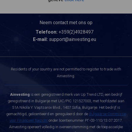
Neem contact met ons op
Telefoon:
+359(2)4928497
E-mail:
support@ainvesting.eu
Residents of your country are not permitted to register to trade with
Ainvesting.
Ainvesting
is een geregistreerd merk van Up Trend LTD, een bedrijf
geregistreerd in Bulgarije met UIC/PIC 121527003, met hoofdzetel aan
51A Nikola Y. Vaptsarov Blvd., 1407 Sofia, Bulgarije. Het bedrijf is
gemachtigd, gelicentieerd en gereguleerd door de
Bulgaarse Commissie
voor Financieel Toezicht
onder licentienummer РГ-03-110/13.07.2017.
Ainvesting opereert volledig in overeenstemming met de toepasselijke