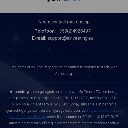
Neem contact met ons op
Telefoon:
+359(2)4928497
E-mail:
support@ainvesting.eu
Residents of your country are not permitted to register to trade with
Ainvesting.
Ainvesting
is een geregistreerd merk van Up Trend LTD, een bedrijf
geregistreerd in Bulgarije met UIC/PIC 121527003, met hoofdzetel aan
51A Nikola Y. Vaptsarov Blvd., 1407 Sofia, Bulgarije. Het bedrijf is
gemachtigd, gelicentieerd en gereguleerd door de
Bulgaarse Commissie
voor Financieel Toezicht
onder licentienummer РГ-03-110/13.07.2017.
Ainvesting opereert volledig in overeenstemming met de toepasselijke