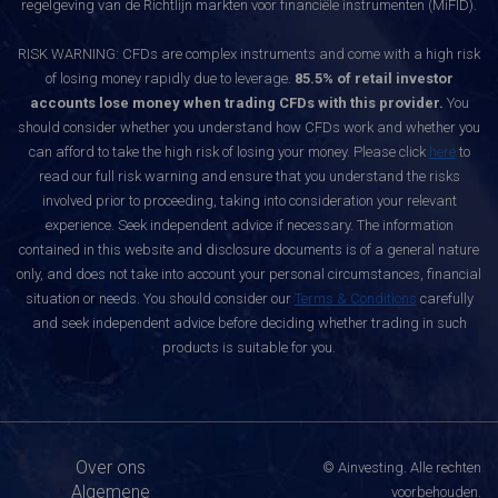
regelgeving van de Richtlijn markten voor financiële instrumenten (MiFID).
RISK WARNING: CFDs are complex instruments and come with a high risk
of losing money rapidly due to leverage.
85.5% of retail investor
accounts lose money when trading CFDs with this provider.
You
should consider whether you understand how CFDs work and whether you
can afford to take the high risk of losing your money. Please click
here
to
read our full risk warning and ensure that you understand the risks
involved prior to proceeding, taking into consideration your relevant
experience. Seek independent advice if necessary. The information
contained in this website and disclosure documents is of a general nature
only, and does not take into account your personal circumstances, financial
situation or needs. You should consider our
Terms & Conditions
carefully
and seek independent advice before deciding whether trading in such
products is suitable for you.
Over ons
© Ainvesting. Alle rechten
Algemene
voorbehouden.