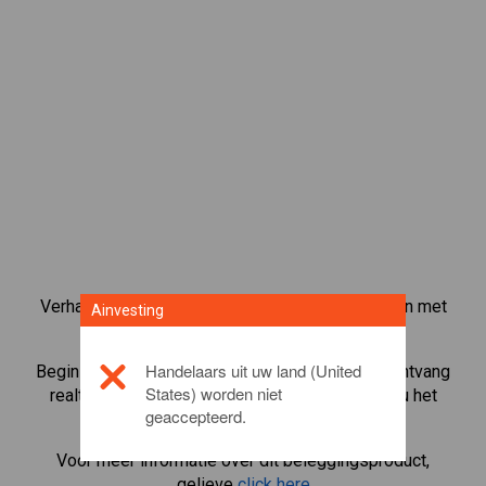
Verhandel meer dan 1000 internationale aandelen met
Ainvesting
het CFD-handelsplatform van Ainvesting.
Handelaars uit uw land (United
Begin met het handelen in CFD's in
Leonardo
. Ontvang
States) worden niet
realtime koersen en ontvang dividenden alsof u het
geaccepteerd.
aandeel zelf bezit.
Voor meer informatie over dit beleggingsproduct,
gelieve
click here