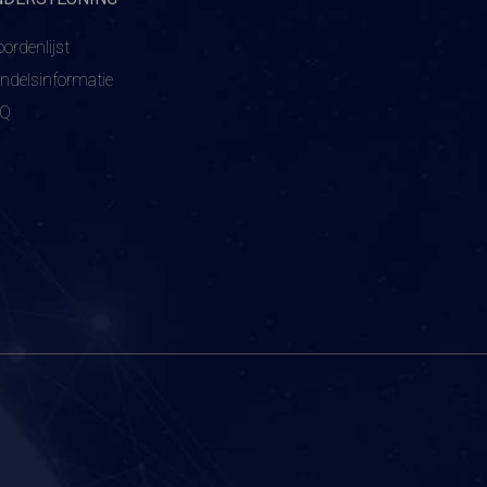
ordenlijst
ndelsinformatie
AQ