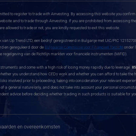
itted to register to trade with Ainvesting.
By accessing this website you confirm 
website and to trade through Ainvesting. If you are prohibited from accessing the 
re allowed to trade or not, you are kindly requested to exit this website.
 van Up Trend LTD, een bedrijf geregistreerd in Bulgarije met UIC/PIC 121527003
eerd en gereguleerd door de
Bulgaarse Commissie voor Financieel Toezicht
onder l
 regelgeving van de Richtlijn markten voor financiële instrumenten (MiFID).
ruments and come with a high risk of losing money rapidly due to leverage.
85
hether you understand how CFDs work and whether you can afford to take the hig
sks involved prior to proceeding, taking into consideration your relevant experie
f a general nature only, and does not take into account your personal circumsta
dent advice before deciding whether trading in such products is suitable for yo
aarden en overeenkomsten