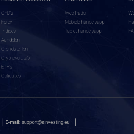
CFD's
WebTrader
Wo
Forex
Mobiele handelsapp
Ha
Indices
Tablet handelsapp
F
Aandelen
Grondstoffen
Cryptovaluta's
ETF's
Obligaties
E-mail:
support@ainvesting.eu