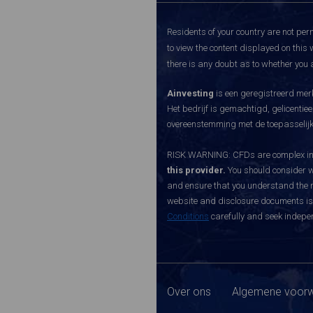
Residents of your country are not perm
to view the content displayed on this 
there is any doubt as to whether you a
Ainvesting
is een geregistreerd merk
Het bedrijf is gemachtigd, gelicenti
overeenstemming met de toepasselijke
RISK WARNING: CFDs are complex inst
this provider.
You should consider w
and ensure that you understand the ri
website and disclosure documents is o
Conditions
carefully and seek indepen
Over ons
Algemene voorw