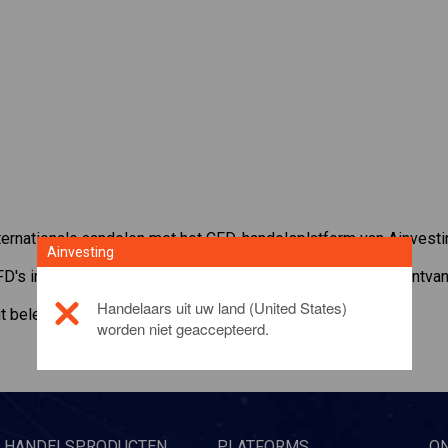
ernationale aandelen met het CFD-handelsplatform van Ainvesti
Ainvesting
FD's in
Freeport-McMoran
. Ontvang realtime koersen en ontvan
Handelaars uit uw land (United States)
it beleggingsproduct, gelieve
click here
worden niet geaccepteerd.
HANDELSPRODUCTEN
PLATFORMS
O