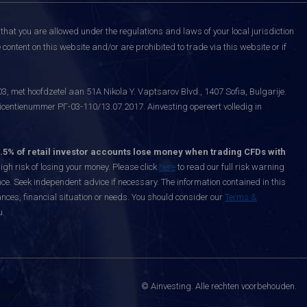
that you are allowed under the regulations and laws of your local jurisdiction
content on this website and/or are prohibited to trade via this website or if
, met hoofdzetel aan 51A Nikola Y. Vaptsarov Blvd., 1407 Sofia, Bulgarije.
icentienummer РГ-03-110/13.07.2017. Ainvesting opereert volledig in
.5% of retail investor accounts lose money when trading CFDs with
h risk of losing your money. Please click
here
to read our full risk warning
nce. Seek independent advice if necessary. The information contained in this
nces, financial situation or needs. You should consider our
Terms &
u.
© Ainvesting. Alle rechten voorbehouden.