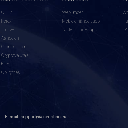
CFD's
WebTrader
Wo
Forex
Mobiele handelsapp
Ha
Indices
Tablet handelsapp
F
Aandelen
Grondstoffen
Cryptovaluta's
ETF's
Obligaties
E-mail:
support@ainvesting.eu