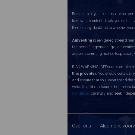
Residents of your country are not perm
to view the content displayed on this 
there is any doubt as to whether you a
Ainvesting
is een geregistreerd merk
Het bedrijf is gemachtigd, gelicenti
overeenstemming met de toepasselijke
RISK WARNING: CFDs are complex inst
this provider.
You should consider w
and ensure that you understand the ri
website and disclosure documents is o
Conditions
carefully and seek indepen
Over ons
Algemene voorw