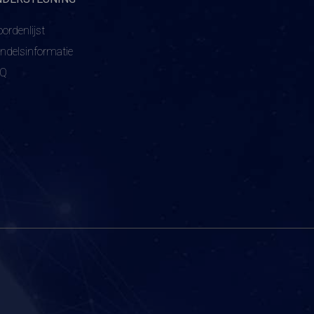
ordenlijst
ndelsinformatie
AQ