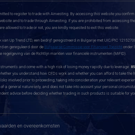
itted to register to trade with Ainvesting.
By accessing this website you confirm 
website and to trade through Ainvesting. If you are prohibited from accessing the 
re allowed to trade or not, you are kindly requested to exit this website.
 van Up Trend LTD, een bedrijf geregistreerd in Bulgarije met UIC/PIC 121527003
eerd en gereguleerd door de
Bulgaarse Commissie voor Financieel Toezicht
onder l
 regelgeving van de Richtlijn markten voor financiële instrumenten (MiFID).
ruments and come with a high risk of losing money rapidly due to leverage.
85
hether you understand how CFDs work and whether you can afford to take the hig
sks involved prior to proceeding, taking into consideration your relevant experie
f a general nature only, and does not take into account your personal circumsta
dent advice before deciding whether trading in such products is suitable for yo
aarden en overeenkomsten