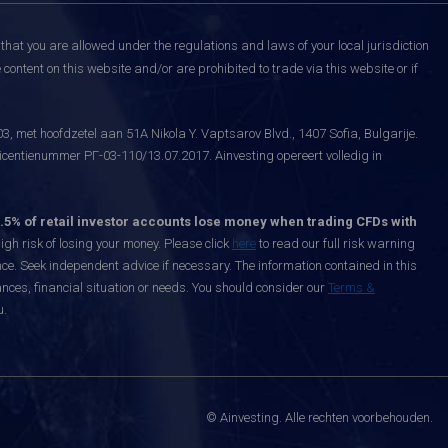
that you are allowed under the regulations and laws of your local jurisdiction
content on this website and/or are prohibited to trade via this website or if
, met hoofdzetel aan 51A Nikola Y. Vaptsarov Blvd., 1407 Sofia, Bulgarije.
icentienummer РГ-03-110/13.07.2017. Ainvesting opereert volledig in
.5% of retail investor accounts lose money when trading CFDs with
h risk of losing your money. Please click
here
to read our full risk warning
nce. Seek independent advice if necessary. The information contained in this
nces, financial situation or needs. You should consider our
Terms &
u.
© Ainvesting. Alle rechten voorbehouden.