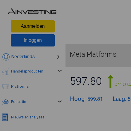
Aanmelden
Inloggen
Meta Platforms
Nederlands
Handelsproducten
597.80
0.2100%
Platforms
Hoog:
Laag:
599.81
5
Educatie
Nieuws en analyses