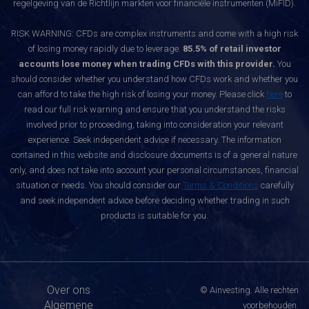
regelgeving van de Richtlijn markten voor financiële instrumenten (MiFID).
RISK WARNING: CFDs are complex instruments and come with a high risk
of losing money rapidly due to leverage.
85.5% of retail investor
accounts lose money when trading CFDs with this provider.
You
should consider whether you understand how CFDs work and whether you
can afford to take the high risk of losing your money. Please click
here
to
read our full risk warning and ensure that you understand the risks
involved prior to proceeding, taking into consideration your relevant
experience. Seek independent advice if necessary. The information
contained in this website and disclosure documents is of a general nature
only, and does not take into account your personal circumstances, financial
situation or needs. You should consider our
Terms & Conditions
carefully
and seek independent advice before deciding whether trading in such
products is suitable for you.
Over ons
© Ainvesting. Alle rechten
Algemene
voorbehouden.