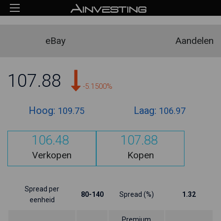
eBay
Aandelen
107.88
-5.1500%
Hoog:
Laag:
109.75
106.97
106.48
107.88
Verkopen
Kopen
Spread per
80-140
Spread (%)
1.32
eenheid
Premium