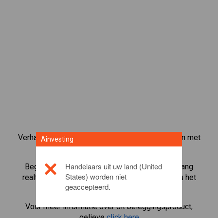
Verhandel meer dan 1000 internationale aandelen met
Ainvesting
het CFD-handelsplatform van Ainvesting.
Handelaars uit uw land (United
Begin met het handelen in CFD's in
eBay
. Ontvang
States) worden niet
realtime koersen en ontvang dividenden alsof u het
geaccepteerd.
aandeel zelf bezit.
Voor meer informatie over dit beleggingsproduct,
gelieve
click here