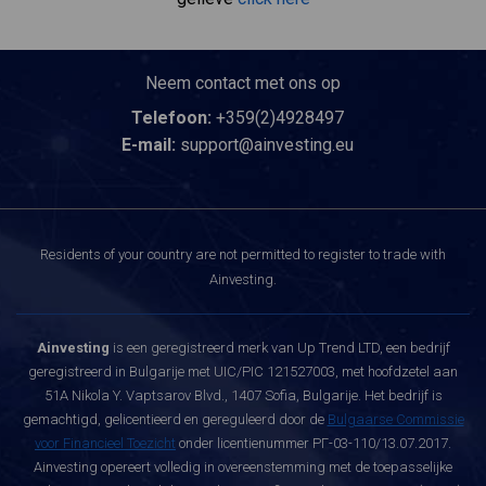
Neem contact met ons op
Telefoon:
+359(2)4928497
E-mail:
support@ainvesting.eu
Residents of your country are not permitted to register to trade with
Ainvesting.
Ainvesting
is een geregistreerd merk van Up Trend LTD, een bedrijf
geregistreerd in Bulgarije met UIC/PIC 121527003, met hoofdzetel aan
51A Nikola Y. Vaptsarov Blvd., 1407 Sofia, Bulgarije. Het bedrijf is
gemachtigd, gelicentieerd en gereguleerd door de
Bulgaarse Commissie
voor Financieel Toezicht
onder licentienummer РГ-03-110/13.07.2017.
Ainvesting opereert volledig in overeenstemming met de toepasselijke