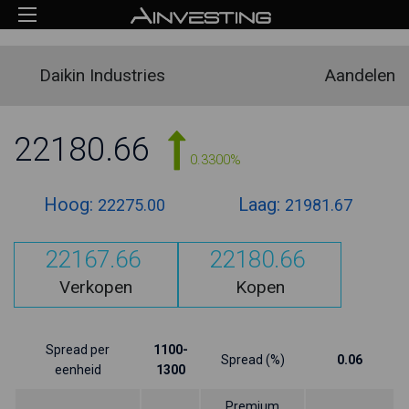
Daikin Industries
Aandelen
22180.66
0.3300%
Hoog:
Laag:
22275.00
21981.67
22167.66
22180.66
Verkopen
Kopen
Spread per
1100-
Spread (%)
0.06
eenheid
1300
Premium