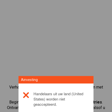
Ainvesting
Verhandel meer dan 1000 internationale aandelen met
het CFD-handelsplatform van Ainvesting.
Handelaars uit uw land (United
States) worden niet
Begin met het handelen in CFD's in
Daikin Industries
.
geaccepteerd.
Ontvang realtime koersen en ontvang dividenden alsof u