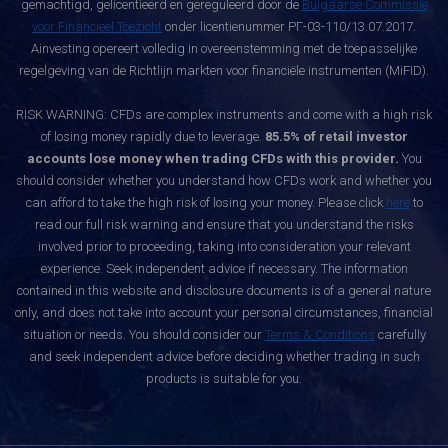
gemachtigd, gelicentieerd en gereguleerd door de
Bulgaarse Commissie
voor Financieel Toezicht
onder licentienummer РГ-03-110/13.07.2017.
Ainvesting opereert volledig in overeenstemming met de toepasselijke
regelgeving van de Richtlijn markten voor financiële instrumenten (MiFID).
RISK WARNING: CFDs are complex instruments and come with a high risk
of losing money rapidly due to leverage.
85.5% of retail investor
accounts lose money when trading CFDs with this provider.
You
should consider whether you understand how CFDs work and whether you
can afford to take the high risk of losing your money. Please click
here
to
read our full risk warning and ensure that you understand the risks
involved prior to proceeding, taking into consideration your relevant
experience. Seek independent advice if necessary. The information
contained in this website and disclosure documents is of a general nature
only, and does not take into account your personal circumstances, financial
situation or needs. You should consider our
Terms & Conditions
carefully
and seek independent advice before deciding whether trading in such
products is suitable for you.