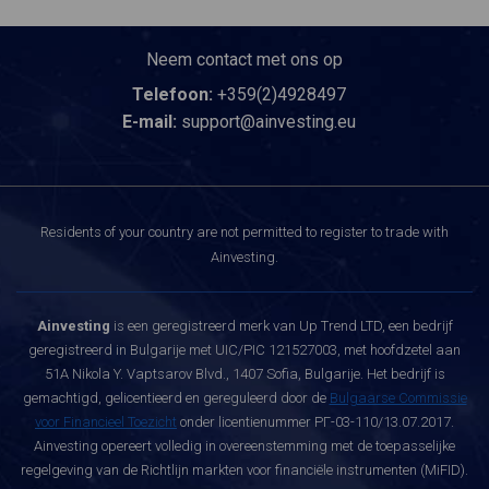
Neem contact met ons op
Telefoon:
+359(2)4928497
E-mail:
support@ainvesting.eu
Residents of your country are not permitted to register to trade with
Ainvesting.
Ainvesting
is een geregistreerd merk van Up Trend LTD, een bedrijf
geregistreerd in Bulgarije met UIC/PIC 121527003, met hoofdzetel aan
51A Nikola Y. Vaptsarov Blvd., 1407 Sofia, Bulgarije. Het bedrijf is
gemachtigd, gelicentieerd en gereguleerd door de
Bulgaarse Commissie
voor Financieel Toezicht
onder licentienummer РГ-03-110/13.07.2017.
Ainvesting opereert volledig in overeenstemming met de toepasselijke
regelgeving van de Richtlijn markten voor financiële instrumenten (MiFID).