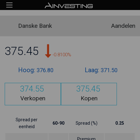
Danske Bank
Aandelen
375.45
-0.8100%
Hoog:
Laag:
376.80
371.50
374.55
375.45
Verkopen
Kopen
Spread per
60-90
Spread (%)
0.25
eenheid
Premium