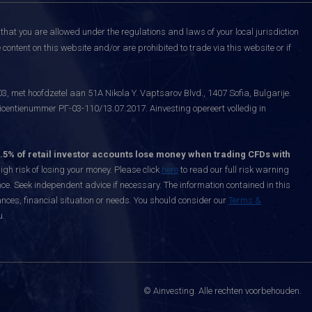
that you are allowed under the regulations and laws of your local jurisdiction
content on this website and/or are prohibited to trade via this website or if
, met hoofdzetel aan 51A Nikola Y. Vaptsarov Blvd., 1407 Sofia, Bulgarije.
icentienummer РГ-03-110/13.07.2017. Ainvesting opereert volledig in
.5% of retail investor accounts lose money when trading CFDs with
h risk of losing your money. Please click
here
to read our full risk warning
nce. Seek independent advice if necessary. The information contained in this
nces, financial situation or needs. You should consider our
Terms &
u.
© Ainvesting. Alle rechten voorbehouden.