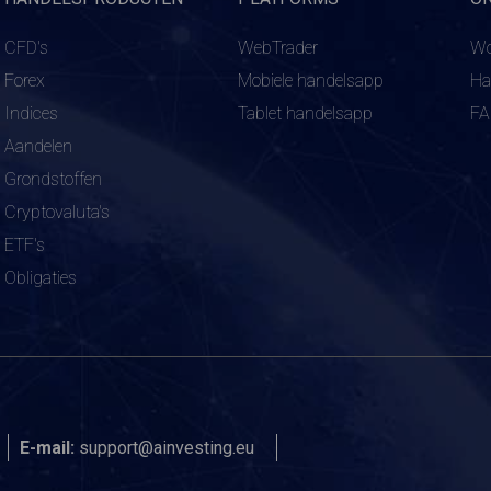
CFD's
WebTrader
Wo
Forex
Mobiele handelsapp
Ha
Indices
Tablet handelsapp
F
Aandelen
Grondstoffen
Cryptovaluta's
ETF's
Obligaties
E-mail:
support@ainvesting.eu