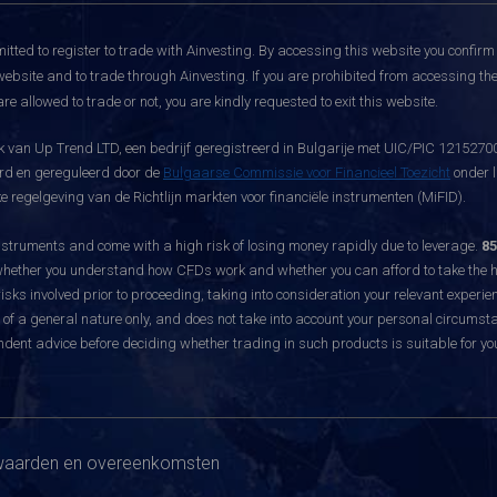
itted to register to trade with Ainvesting.
By accessing this website you confirm 
website and to trade through Ainvesting. If you are prohibited from accessing the 
re allowed to trade or not, you are kindly requested to exit this website.
 van Up Trend LTD, een bedrijf geregistreerd in Bulgarije met UIC/PIC 121527003
eerd en gereguleerd door de
Bulgaarse Commissie voor Financieel Toezicht
onder l
 regelgeving van de Richtlijn markten voor financiële instrumenten (MiFID).
ruments and come with a high risk of losing money rapidly due to leverage.
85
hether you understand how CFDs work and whether you can afford to take the hig
sks involved prior to proceeding, taking into consideration your relevant experie
f a general nature only, and does not take into account your personal circumsta
dent advice before deciding whether trading in such products is suitable for yo
aarden en overeenkomsten