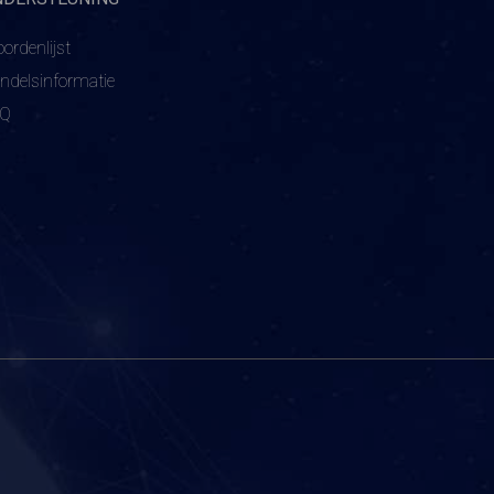
ordenlijst
ndelsinformatie
AQ