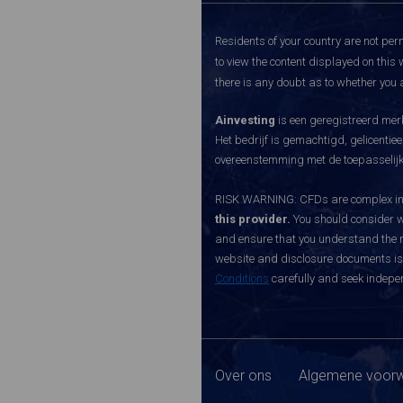
Residents of your country are not perm
to view the content displayed on this 
there is any doubt as to whether you a
Ainvesting
is een geregistreerd merk
Het bedrijf is gemachtigd, gelicenti
overeenstemming met de toepasselijke
RISK WARNING: CFDs are complex inst
this provider.
You should consider w
and ensure that you understand the ri
website and disclosure documents is o
Conditions
carefully and seek indepen
Over ons
Algemene voorw