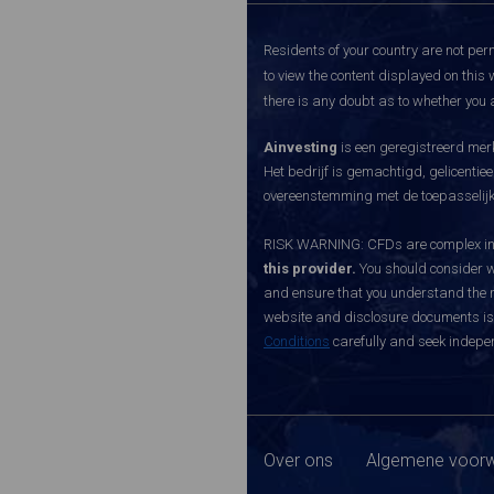
Residents of your country are not perm
to view the content displayed on this 
there is any doubt as to whether you a
Ainvesting
is een geregistreerd merk
Het bedrijf is gemachtigd, gelicenti
overeenstemming met de toepasselijke
RISK WARNING: CFDs are complex inst
this provider.
You should consider w
and ensure that you understand the ri
website and disclosure documents is o
Conditions
carefully and seek indepen
Over ons
Algemene voorw