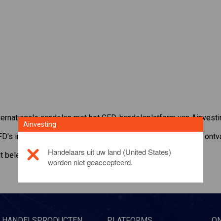
ernationale aandelen met het CFD-handelsplatform van Ainvesti
Ainvesting
FD's in
Constellation Brands
. Ontvang realtime koersen en ontv
Handelaars uit uw land (United States)
it beleggingsproduct, gelieve
click here
worden niet geaccepteerd.
HANDELSPRODUCTEN
PLATFORMS
O