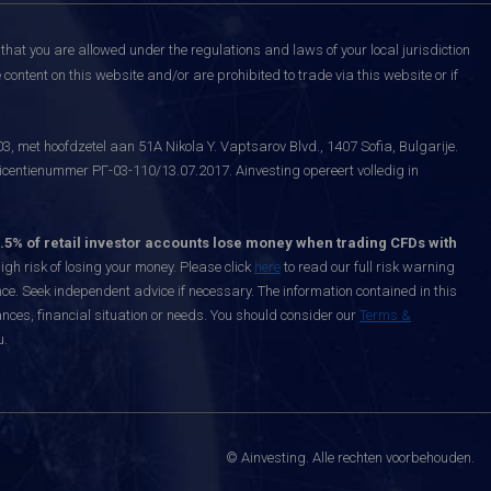
that you are allowed under the regulations and laws of your local jurisdiction
content on this website and/or are prohibited to trade via this website or if
, met hoofdzetel aan 51A Nikola Y. Vaptsarov Blvd., 1407 Sofia, Bulgarije.
icentienummer РГ-03-110/13.07.2017. Ainvesting opereert volledig in
.5% of retail investor accounts lose money when trading CFDs with
h risk of losing your money. Please click
here
to read our full risk warning
nce. Seek independent advice if necessary. The information contained in this
nces, financial situation or needs. You should consider our
Terms &
u.
© Ainvesting. Alle rechten voorbehouden.