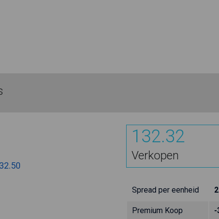
s
132.32
Verkopen
32.50
Spread per eenheid
2
Premium Koop
-