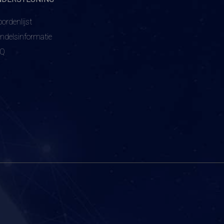
ordenlijst
ndelsinformatie
AQ