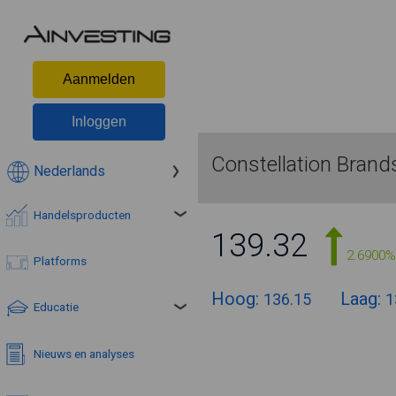
Aanmelden
Inloggen
Constellation Brand
Nederlands
Handelsproducten
139.32
2.6900%
Platforms
Hoog:
Laag:
136.15
1
Educatie
Nieuws en analyses