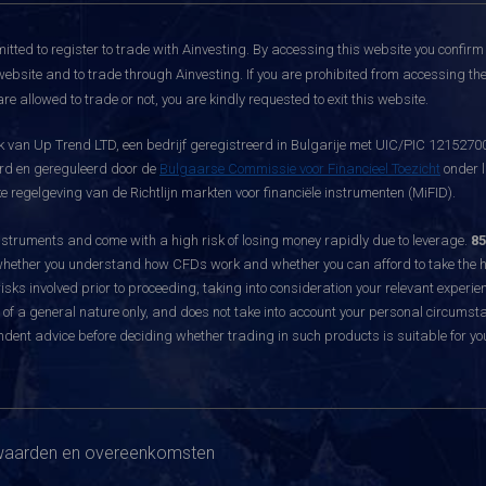
itted to register to trade with Ainvesting.
By accessing this website you confirm 
website and to trade through Ainvesting. If you are prohibited from accessing the 
re allowed to trade or not, you are kindly requested to exit this website.
 van Up Trend LTD, een bedrijf geregistreerd in Bulgarije met UIC/PIC 121527003
eerd en gereguleerd door de
Bulgaarse Commissie voor Financieel Toezicht
onder l
 regelgeving van de Richtlijn markten voor financiële instrumenten (MiFID).
ruments and come with a high risk of losing money rapidly due to leverage.
85
hether you understand how CFDs work and whether you can afford to take the hig
sks involved prior to proceeding, taking into consideration your relevant experie
f a general nature only, and does not take into account your personal circumsta
dent advice before deciding whether trading in such products is suitable for yo
aarden en overeenkomsten