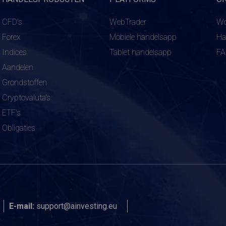
CFD's
WebTrader
Wo
Forex
Mobiele handelsapp
Ha
Indices
Tablet handelsapp
F
Aandelen
Grondstoffen
Cryptovaluta's
ETF's
Obligaties
E-mail:
support@ainvesting.eu