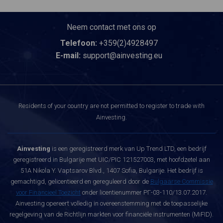
Neem contact met ons op
Telefoon:
+359(2)4928497
E-mail:
support@ainvesting.eu
Residents of your country are not permitted to register to trade with
Ainvesting.
Ainvesting
is een geregistreerd merk van Up Trend LTD, een bedrijf
geregistreerd in Bulgarije met UIC/PIC 121527003, met hoofdzetel aan
51A Nikola Y. Vaptsarov Blvd., 1407 Sofia, Bulgarije. Het bedrijf is
gemachtigd, gelicentieerd en gereguleerd door de
Bulgaarse Commissie
voor Financieel Toezicht
onder licentienummer РГ-03-110/13.07.2017.
Ainvesting opereert volledig in overeenstemming met de toepasselijke
regelgeving van de Richtlijn markten voor financiële instrumenten (MiFID).