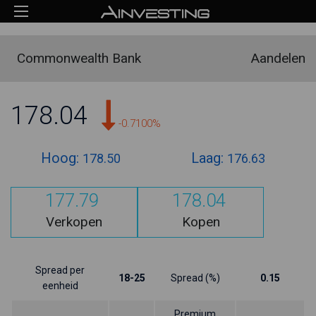
Commonwealth Bank
Aandelen
178.04
-0.7100%
Hoog:
Laag:
178.50
176.63
177.79
178.04
Verkopen
Kopen
Spread per
18-25
Spread (%)
0.15
eenheid
Premium