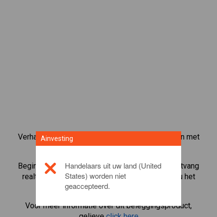
Verhandel meer dan 1000 internationale aandelen met
Ainvesting
het CFD-handelsplatform van Ainvesting.
Handelaars uit uw land (United
Begin met het handelen in CFD's in
Centrica
. Ontvang
States) worden niet
realtime koersen en ontvang dividenden alsof u het
geaccepteerd.
aandeel zelf bezit.
Voor meer informatie over dit beleggingsproduct,
gelieve
click here