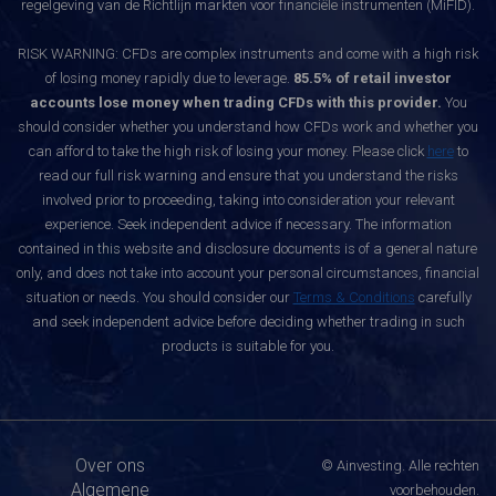
regelgeving van de Richtlijn markten voor financiële instrumenten (MiFID).
RISK WARNING: CFDs are complex instruments and come with a high risk
of losing money rapidly due to leverage.
85.5% of retail investor
accounts lose money when trading CFDs with this provider.
You
should consider whether you understand how CFDs work and whether you
can afford to take the high risk of losing your money. Please click
here
to
read our full risk warning and ensure that you understand the risks
involved prior to proceeding, taking into consideration your relevant
experience. Seek independent advice if necessary. The information
contained in this website and disclosure documents is of a general nature
only, and does not take into account your personal circumstances, financial
situation or needs. You should consider our
Terms & Conditions
carefully
and seek independent advice before deciding whether trading in such
products is suitable for you.
Over ons
© Ainvesting. Alle rechten
Algemene
voorbehouden.