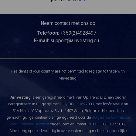
Neem contact met ons op
Telefoon:
+359(2)4928497
E-mail:
support@ainvesting.eu
Residents of your country are not permitted to register to trade with
Ainvesting.
Ainvesting
is een geregistreerd merk van Up Trend LTD, een bedrijf
geregistreerd in Bulgarije met UIC/PIC 121527003, met hoofdzetel aan
51A Nikola Y. Vaptsarov Blvd., 1407 Sofia, Bulgarije. Het bedrijf is
gemachtigd, gelicentieerd en gereguleerd door de
Bulgaarse Commissie
voor Financieel Toezicht
onder licentienummer РГ-03-110/13.07.2017.
Ainvesting opereert volledig in overeenstemming met de toepasselijke