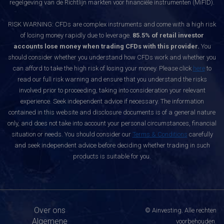
regelgeving van de Richtlijn markten voor financiële instrumenten (MiFID).
RISK WARNING: CFDs are complex instruments and come with a high risk
of losing money rapidly due to leverage.
85.5% of retail investor
accounts lose money when trading CFDs with this provider.
You
should consider whether you understand how CFDs work and whether you
can afford to take the high risk of losing your money. Please click
here
to
read our full risk warning and ensure that you understand the risks
involved prior to proceeding, taking into consideration your relevant
experience. Seek independent advice if necessary. The information
contained in this website and disclosure documents is of a general nature
only, and does not take into account your personal circumstances, financial
situation or needs. You should consider our
Terms & Conditions
carefully
and seek independent advice before deciding whether trading in such
products is suitable for you.
Over ons
© Ainvesting. Alle rechten
Algemene
voorbehouden.