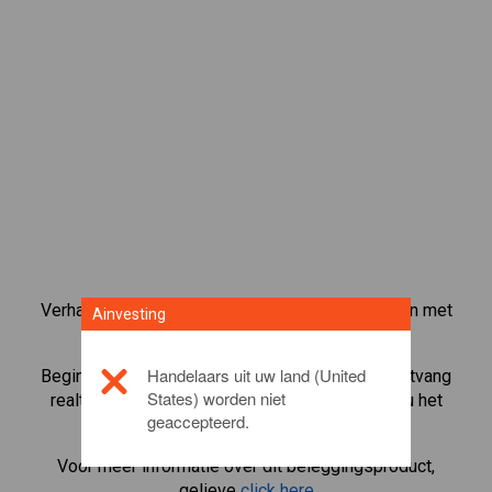
Verhandel meer dan 1000 internationale aandelen met
Ainvesting
het CFD-handelsplatform van Ainvesting.
Handelaars uit uw land (United
Begin met het handelen in CFD's in
Barclays
. Ontvang
States) worden niet
realtime koersen en ontvang dividenden alsof u het
geaccepteerd.
aandeel zelf bezit.
Voor meer informatie over dit beleggingsproduct,
gelieve
click here