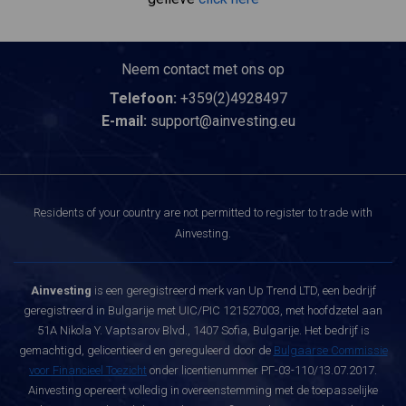
Neem contact met ons op
Telefoon:
+359(2)4928497
E-mail:
support@ainvesting.eu
Residents of your country are not permitted to register to trade with
Ainvesting.
Ainvesting
is een geregistreerd merk van Up Trend LTD, een bedrijf
geregistreerd in Bulgarije met UIC/PIC 121527003, met hoofdzetel aan
51A Nikola Y. Vaptsarov Blvd., 1407 Sofia, Bulgarije. Het bedrijf is
gemachtigd, gelicentieerd en gereguleerd door de
Bulgaarse Commissie
voor Financieel Toezicht
onder licentienummer РГ-03-110/13.07.2017.
Ainvesting opereert volledig in overeenstemming met de toepasselijke