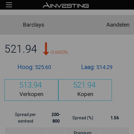
Barclays
Aandelen
521.94
-0.6400%
Hoog:
Laag:
525.60
514.29
513.94
521.94
Verkopen
Kopen
Spread per
200-
Spread (%)
1.56
eenheid
800
Premium