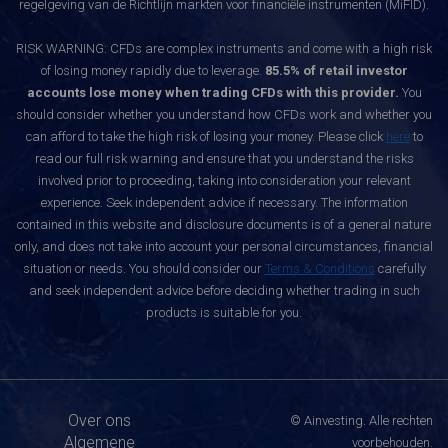
regelgeving van de Richtlijn markten voor financiële instrumenten (MiFID).
RISK WARNING: CFDs are complex instruments and come with a high risk
of losing money rapidly due to leverage.
85.5% of retail investor
accounts lose money when trading CFDs with this provider.
You
should consider whether you understand how CFDs work and whether you
can afford to take the high risk of losing your money. Please click
here
to
read our full risk warning and ensure that you understand the risks
involved prior to proceeding, taking into consideration your relevant
experience. Seek independent advice if necessary. The information
contained in this website and disclosure documents is of a general nature
only, and does not take into account your personal circumstances, financial
situation or needs. You should consider our
Terms & Conditions
carefully
and seek independent advice before deciding whether trading in such
products is suitable for you.
Over ons
© Ainvesting. Alle rechten
Algemene
voorbehouden.