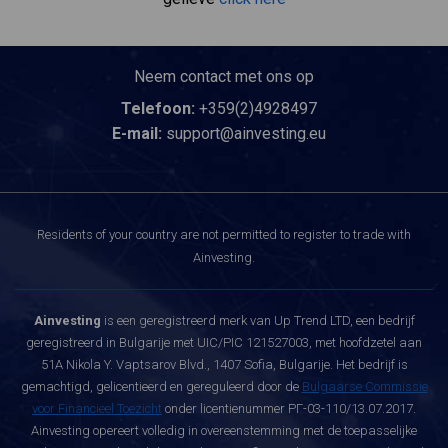
Neem contact met ons op
Telefoon:
+359(2)4928497
E-mail:
support@ainvesting.eu
Residents of your country are not permitted to register to trade with
Ainvesting.
Ainvesting
is een geregistreerd merk van Up Trend LTD, een bedrijf
geregistreerd in Bulgarije met UIC/PIC 121527003, met hoofdzetel aan
51A Nikola Y. Vaptsarov Blvd., 1407 Sofia, Bulgarije. Het bedrijf is
gemachtigd, gelicentieerd en gereguleerd door de
Bulgaarse Commissie
voor Financieel Toezicht
onder licentienummer РГ-03-110/13.07.2017.
Ainvesting opereert volledig in overeenstemming met de toepasselijke