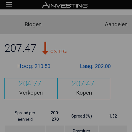
Biogen
Aandelen
207.47
-0.3100%
Hoog:
Laag:
210.50
202.00
204.77
207.47
Verkopen
Kopen
Spread per
200-
Spread (%)
1.32
eenheid
270
Premium