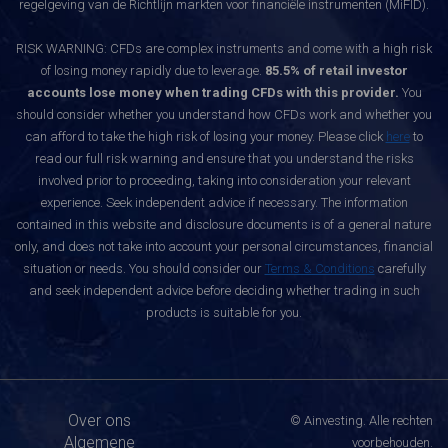
regelgeving van de Richtlijn markten voor financiële instrumenten (MiFID).
RISK WARNING: CFDs are complex instruments and come with a high risk
of losing money rapidly due to leverage.
85.5% of retail investor
accounts lose money when trading CFDs with this provider.
You
should consider whether you understand how CFDs work and whether you
can afford to take the high risk of losing your money. Please click
here
to
read our full risk warning and ensure that you understand the risks
involved prior to proceeding, taking into consideration your relevant
experience. Seek independent advice if necessary. The information
contained in this website and disclosure documents is of a general nature
only, and does not take into account your personal circumstances, financial
situation or needs. You should consider our
Terms & Conditions
carefully
and seek independent advice before deciding whether trading in such
products is suitable for you.
Over ons
© Ainvesting. Alle rechten
Algemene
voorbehouden.