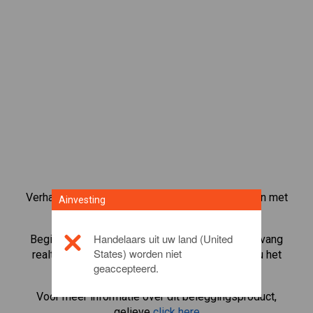
Verhandel meer dan 1000 internationale aandelen met
Ainvesting
het CFD-handelsplatform van Ainvesting.
Handelaars uit uw land (United
Begin met het handelen in CFD's in
Biogen
. Ontvang
States) worden niet
realtime koersen en ontvang dividenden alsof u het
geaccepteerd.
aandeel zelf bezit.
Voor meer informatie over dit beleggingsproduct,
gelieve
click here