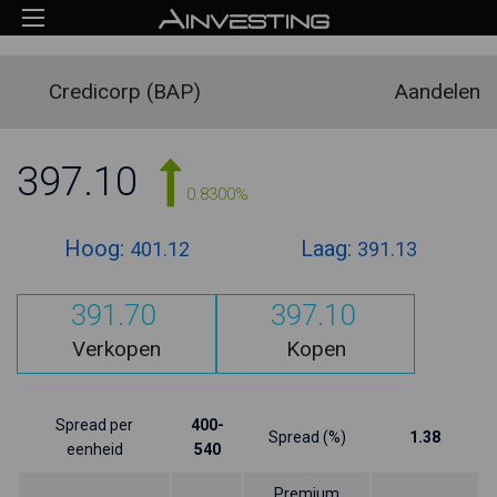
Credicorp (BAP)
Aandelen
397.10
0.8300%
Hoog:
Laag:
401.12
391.13
391.70
397.10
Verkopen
Kopen
Spread per
400-
Spread (%)
1.38
eenheid
540
Premium