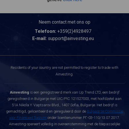
Neem contact met ons op
Telefoon:
+359(2)4928497
E-mail:
support@ainvesting.eu
Residents of your country are not permitted to register to trade with
Ainvesting.
Ainvesting
is een geregistreerd merk van Up Trend LTD, een bedrijf
geregistreerd in Bulgarije met UIC/PIC 121527003, met hoofdzetel aan
51A Nikola Y. Vaptsarov Blvd., 1407 Sofia, Bulgarije. Het bedrijf is
gemachtigd, gelicentieerd en gereguleerd door de
Bulgaarse Commissie
voor Financieel Toezicht
onder licentienummer РГ-03-110/13.07.2017.
Ainvesting opereert volledig in overeenstemming met de toepasselijke