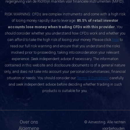
regelgeving van de Richtlijn markten voor financiële instrumenten (MiFID).
RISK WARNING: CFDs are complex instruments and come with a high risk
of losing money rapidly due to leverage.
85.5% of retail investor
accounts lose money when trading CFDs with this provider.
You
should consider whether you understand how CFDs work and whether you
can afford to take the high risk of losing your money. Please click
here
to
read our full risk warning and ensure that you understand the risks
involved prior to proceeding, taking into consideration your relevant
experience. Seek independent advice if necessary. The information
contained in this website and disclosure documents is of a general nature
only, and does not take into account your personal circumstances, financial
situation or needs. You should consider our
Terms & Conditions
carefully
and seek independent advice before deciding whether trading in such
products is suitable for you.
Over ons
© Ainvesting. Alle rechten
Algemene
voorbehouden.