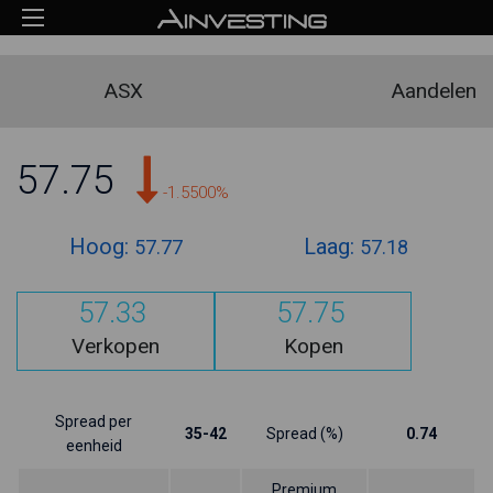
ASX
Aandelen
57.75
-1.5500%
Hoog:
Laag:
57.77
57.18
57.33
57.75
Verkopen
Kopen
Spread per
35-42
Spread (%)
0.74
eenheid
Premium