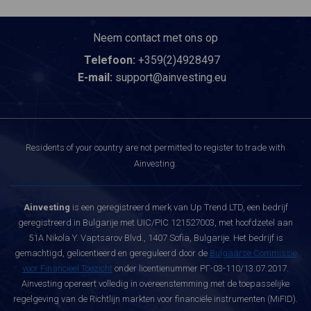
Neem contact met ons op
Telefoon:
+359(2)4928497
E-mail:
support@ainvesting.eu
Residents of your country are not permitted to register to trade with
Ainvesting.
Ainvesting
is een geregistreerd merk van Up Trend LTD, een bedrijf
geregistreerd in Bulgarije met UIC/PIC 121527003, met hoofdzetel aan
51A Nikola Y. Vaptsarov Blvd., 1407 Sofia, Bulgarije. Het bedrijf is
gemachtigd, gelicentieerd en gereguleerd door de
Bulgaarse Commissie
voor Financieel Toezicht
onder licentienummer РГ-03-110/13.07.2017.
Ainvesting opereert volledig in overeenstemming met de toepasselijke
regelgeving van de Richtlijn markten voor financiële instrumenten (MiFID).