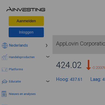
Aanmelden
Inloggen
AppLovin Corporati
Nederlands
Handelsproducten
424.02
-0.2000
Platforms
Hoog:
Laag:
437.61
4
Educatie
Nieuws en analyses