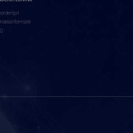
ordenlijst
ndelsinformatie
AQ