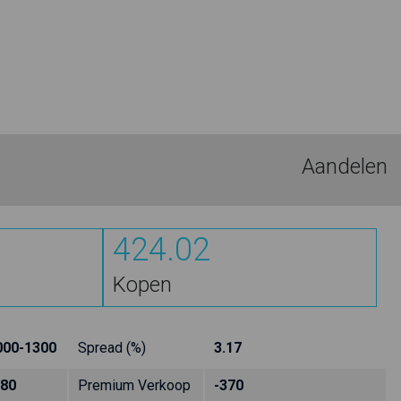
Aandelen
424.02
Kopen
000-1300
Spread (%)
3.17
380
Premium Verkoop
-370