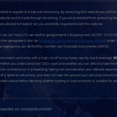
itted to register to trade with Ainvesting.
By accessing this website you confirm 
website and to trade through Ainvesting. If you are prohibited from accessing the 
re allowed to trade or not, you are kindly requested to exit this website.
 van Up Trend LTD, een bedrijf geregistreerd in Bulgarije met UIC/PIC 121527003
eerd en gereguleerd door de
Bulgaarse Commissie voor Financieel Toezicht
onder l
 regelgeving van de Richtlijn markten voor financiële instrumenten (MiFID).
ruments and come with a high risk of losing money rapidly due to leverage.
85
hether you understand how CFDs work and whether you can afford to take the hig
sks involved prior to proceeding, taking into consideration your relevant experie
f a general nature only, and does not take into account your personal circumsta
dent advice before deciding whether trading in such products is suitable for yo
aarden en overeenkomsten