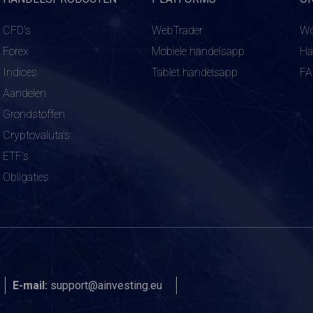
CFD's
WebTrader
Wo
Forex
Mobiele handelsapp
Ha
Indices
Tablet handelsapp
F
Aandelen
Grondstoffen
Cryptovaluta's
ETF's
Obligaties
E-mail:
support@ainvesting.eu