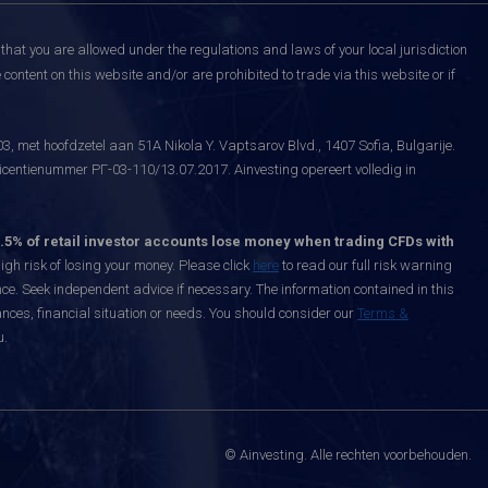
that you are allowed under the regulations and laws of your local jurisdiction
content on this website and/or are prohibited to trade via this website or if
, met hoofdzetel aan 51A Nikola Y. Vaptsarov Blvd., 1407 Sofia, Bulgarije.
icentienummer РГ-03-110/13.07.2017. Ainvesting opereert volledig in
.5% of retail investor accounts lose money when trading CFDs with
h risk of losing your money. Please click
here
to read our full risk warning
nce. Seek independent advice if necessary. The information contained in this
nces, financial situation or needs. You should consider our
Terms &
u.
© Ainvesting. Alle rechten voorbehouden.