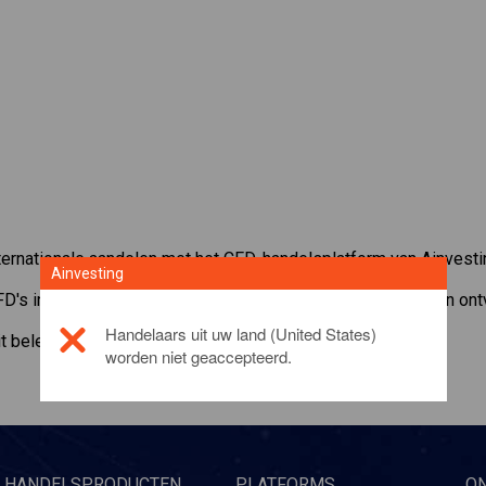
ernationale aandelen met het CFD-handelsplatform van Ainvesti
Ainvesting
FD's in
AppLovin Corporation
. Ontvang realtime koersen en ont
Handelaars uit uw land (United States)
it beleggingsproduct, gelieve
click here
worden niet geaccepteerd.
HANDELSPRODUCTEN
PLATFORMS
O