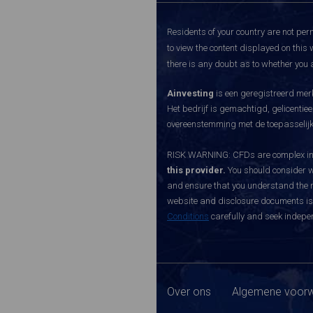
Residents of your country are not perm
to view the content displayed on this 
there is any doubt as to whether you a
Ainvesting
is een geregistreerd merk
Het bedrijf is gemachtigd, gelicenti
overeenstemming met de toepasselijke
RISK WARNING: CFDs are complex inst
this provider.
You should consider w
and ensure that you understand the ri
website and disclosure documents is o
Conditions
carefully and seek indepen
Over ons
Algemene voorw