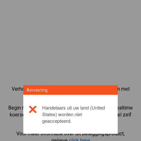
Verhandel meer dan 1000 internationale aandelen met
Ainvesting
het CFD-handelsplatform van Ainvesting.
Handelaars uit uw land (United
Begin met het handelen in CFD's in
AIG
. Ontvang realtime
States) worden niet
koersen en ontvang dividenden alsof u het aandeel zelf
geaccepteerd.
bezit.
Voor meer informatie over dit beleggingsproduct,
gelieve
click here