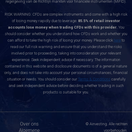
regelgeving van de Richtlijn markten voor financiële instrumenten (MiFID).
RISK WARNING: CFDs are complex instruments and come with a high risk
of losing money rapidly due to leverage.
85.5% of retail investor
accounts lose money when trading CFDs with this provider.
You
should consider whether you understand how CFDs work and whether you
can afford to take the high risk of losing your money. Please click
here
to
read our full risk warning and ensure that you understand the risks
involved prior to proceeding, taking into consideration your relevant
experience. Seek independent advice if necessary. The information
contained in this website and disclosure documents is of a general nature
only, and does not take into account your personal circumstances, financial
situation or needs. You should consider our
Terms & Conditions
carefully
and seek independent advice before deciding whether trading in such
products is suitable for you.
Over ons
© Ainvesting. Alle rechten
Algemene
voorbehouden.