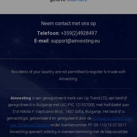
Neem contact met ons op
Telefoon:
+359(2)4928497
E-mail:
support@ainvesting.eu
Residents of your country are not permitted to register to trade with
Ainvesting.
Ainvesting
is een geregistreerd merk van Up Trend LTD, een bedrijf
geregistreerd in Bulgarije met UIC/PIC 121527003, met hoofdzetel aan
51A Nikola Y. Vaptsarov Blvd., 1407 Sofia, Bulgarije. Het bedrijf is
gemachtigd, gelicentieerd en gereguleerd door de
Bulgaarse Commissie
voor Financieel Toezicht
onder licentienummer РГ-03-110/13.07.2017.
Ainvesting opereert volledig in overeenstemming met de toepasselijke