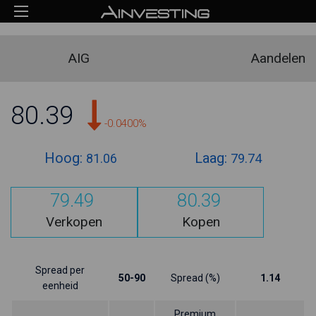
AIG
Aandelen
80.39
-0.0400%
Hoog:
Laag:
81.06
79.74
79.49
80.39
Verkopen
Kopen
Spread per
50-90
Spread (%)
1.14
eenheid
Premium