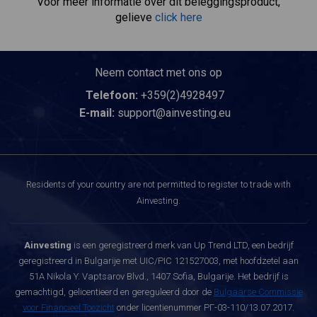
Voor meer informatie over dit beleggingsproduct,
gelieve
click here
Neem contact met ons op
Telefoon:
+359(2)4928497
E-mail:
support@ainvesting.eu
Residents of your country are not permitted to register to trade with
Ainvesting.
Ainvesting
is een geregistreerd merk van Up Trend LTD, een bedrijf
geregistreerd in Bulgarije met UIC/PIC 121527003, met hoofdzetel aan
51A Nikola Y. Vaptsarov Blvd., 1407 Sofia, Bulgarije. Het bedrijf is
gemachtigd, gelicentieerd en gereguleerd door de
Bulgaarse Commissie
voor Financieel Toezicht
onder licentienummer РГ-03-110/13.07.2017.