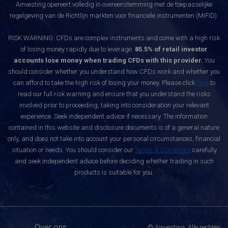
Ainvesting opereert volledig in overeenstemming met de toepasselijke
regelgeving van de Richtlijn markten voor financiële instrumenten (MiFID).
RISK WARNING: CFDs are complex instruments and come with a high risk
of losing money rapidly due to leverage.
85.5% of retail investor
accounts lose money when trading CFDs with this provider.
You
should consider whether you understand how CFDs work and whether you
can afford to take the high risk of losing your money. Please click
here
to
read our full risk warning and ensure that you understand the risks
involved prior to proceeding, taking into consideration your relevant
experience. Seek independent advice if necessary. The information
contained in this website and disclosure documents is of a general nature
only, and does not take into account your personal circumstances, financial
situation or needs. You should consider our
Terms & Conditions
carefully
and seek independent advice before deciding whether trading in such
products is suitable for you.
Over ons
© Ainvesting. Alle rechten