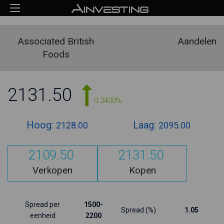
Associated British
Aandelen
Foods
2131.50
0.2400%
Hoog:
Laag:
2128.00
2095.00
2109.50
2131.50
Verkopen
Kopen
Spread per
1500-
Spread (%)
1.05
eenheid
2200