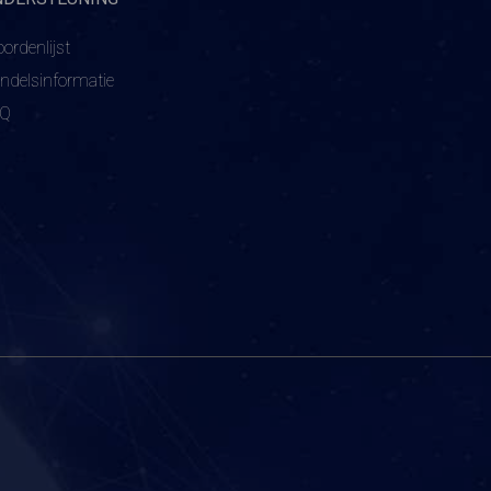
ordenlijst
ndelsinformatie
AQ