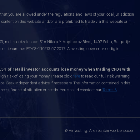
that you are allowed under the regulations and laws of your local jurisdiction
content on this website and/or are prohibited to trade via this website or if
, met hoofdzetel aan 51A Nikola Y. Vaptsarov Blvd., 1407 Sofia, Bulgarije.
icentienummer РГ-03-110/13.07.2017. Ainvesting opereert volledig in
.5% of retail investor accounts lose money when trading CFDs with
h risk of losing your money. Please click
here
to read our full risk warning
nce. Seek independent advice if necessary. The information contained in this
nces, financial situation or needs. You should consider our
Terms &
u.
© Ainvesting. Alle rechten voorbehouden.