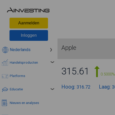
Aanmelden
Inloggen
Apple
Nederlands
Handelsproducten
315.61
0.5000%
Platforms
Hoog:
Laag:
316.72
3
Educatie
Nieuws en analyses