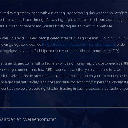
itted to register to trade with Ainvesting.
By accessing this website you confirm 
website and to trade through Ainvesting. If you are prohibited from accessing the 
re allowed to trade or not, you are kindly requested to exit this website.
 van Up Trend LTD, een bedrijf geregistreerd in Bulgarije met UIC/PIC 121527003
eerd en gereguleerd door de
Bulgaarse Commissie voor Financieel Toezicht
onder l
 regelgeving van de Richtlijn markten voor financiële instrumenten (MiFID).
ruments and come with a high risk of losing money rapidly due to leverage.
85
hether you understand how CFDs work and whether you can afford to take the hig
sks involved prior to proceeding, taking into consideration your relevant experie
f a general nature only, and does not take into account your personal circumsta
dent advice before deciding whether trading in such products is suitable for yo
aarden en overeenkomsten