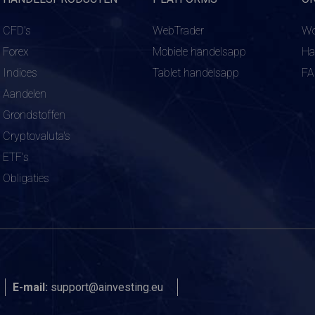
CFD's
WebTrader
Wo
Forex
Mobiele handelsapp
Ha
Indices
Tablet handelsapp
F
Aandelen
Grondstoffen
Cryptovaluta's
ETF's
Obligaties
E-mail:
support@ainvesting.eu