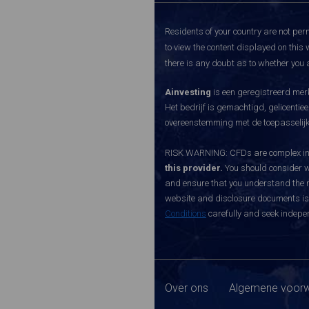
Residents of your country are not perm
to view the content displayed on this 
there is any doubt as to whether you a
Ainvesting
is een geregistreerd merk
Het bedrijf is gemachtigd, gelicenti
overeenstemming met de toepasselijke
RISK WARNING: CFDs are complex inst
this provider.
You should consider w
and ensure that you understand the ri
website and disclosure documents is o
Conditions
carefully and seek indepen
Over ons
Algemene voorw