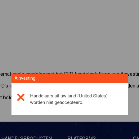
ernationale aandelen met het CFD-handelsplatform van Ainvesti
Ainvesting
FD's in
Apple
. Ontvang realtime koersen en ontvang dividenden al
Handelaars uit uw land (United States)
it beleggingsproduct, gelieve
click here
worden niet geaccepteerd.
HANDELSPRODUCTEN
PLATFORMS
O