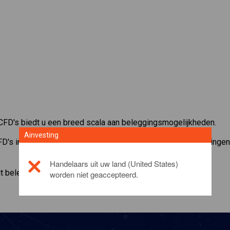
CFD's biedt u een breed scala aan beleggingsmogelijkheden.
Ainvesting
FD's in
Italy 40 Cash
en maak gebruik van kleine margestortinge
Handelaars uit uw land (United States)
it beleggingsproduct, gelieve
click here
worden niet geaccepteerd.