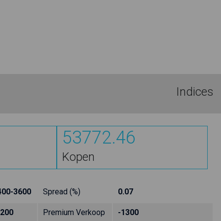
Indices
53772.46
Kopen
400-3600
Spread (%)
0.07
1200
Premium Verkoop
-1300