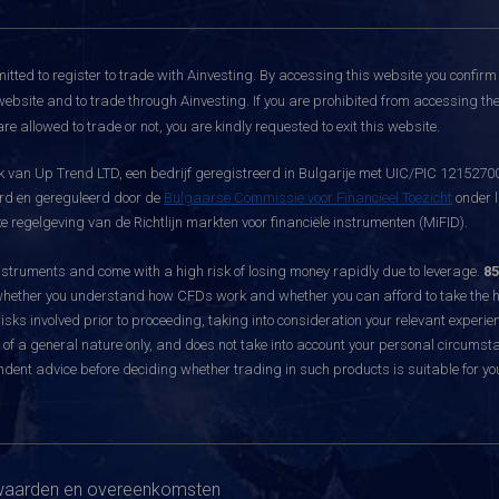
itted to register to trade with Ainvesting.
By accessing this website you confirm 
website and to trade through Ainvesting. If you are prohibited from accessing the 
re allowed to trade or not, you are kindly requested to exit this website.
 van Up Trend LTD, een bedrijf geregistreerd in Bulgarije met UIC/PIC 121527003
eerd en gereguleerd door de
Bulgaarse Commissie voor Financieel Toezicht
onder l
 regelgeving van de Richtlijn markten voor financiële instrumenten (MiFID).
ruments and come with a high risk of losing money rapidly due to leverage.
85
hether you understand how CFDs work and whether you can afford to take the hig
sks involved prior to proceeding, taking into consideration your relevant experie
f a general nature only, and does not take into account your personal circumsta
dent advice before deciding whether trading in such products is suitable for yo
aarden en overeenkomsten