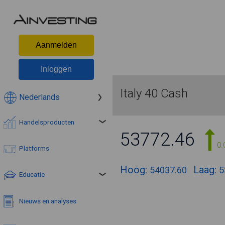
Aanmelden
Inloggen
Italy 40 Cash
Nederlands
Handelsproducten
53772.46
0.
Platforms
Hoog:
Laag:
54037.60
5
Educatie
Nieuws en analyses