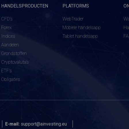
HANDELSPRODUCTEN
PLATFORMS
O
CFD's
WebTrader
Wo
Forex
Mobiele handelsapp
Ha
Indices
Tablet handelsapp
F
Aandelen
Grondstoffen
Cryptovaluta's
ETF's
Obligaties
E-mail:
support@ainvesting.eu