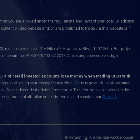
that you are allowed under the regulations and laws of your local jurisdiction
content on this website and/or are prohibited to trade via this website or if
, met hoofdzetel aan 51A Nikola Y. Vaptsarov Blvd., 1407 Sofia, Bulgarije.
icentienummer РГ-03-110/13.07.2017. Ainvesting opereert volledig in
.5% of retail investor accounts lose money when trading CFDs with
h risk of losing your money. Please click
here
to read our full risk warning
nce. Seek independent advice if necessary. The information contained in this
nces, financial situation or needs. You should consider our
Terms &
u.
© Ainvesting. Alle rechten voorbehouden.