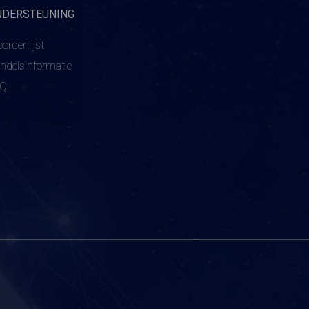
NDERSTEUNING
ordenlijst
ndelsinformatie
AQ