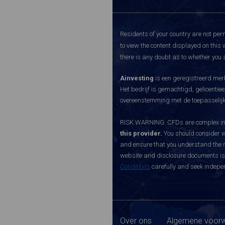
Residents of your country are not perm
to view the content displayed on this 
there is any doubt as to whether you a
Ainvesting
is een geregistreerd merk
Het bedrijf is gemachtigd, gelicenti
overeenstemming met de toepasselijke
RISK WARNING: CFDs are complex inst
this provider.
You should consider w
and ensure that you understand the ri
website and disclosure documents is o
Conditions
carefully and seek indepen
Over ons
Algemene voorw