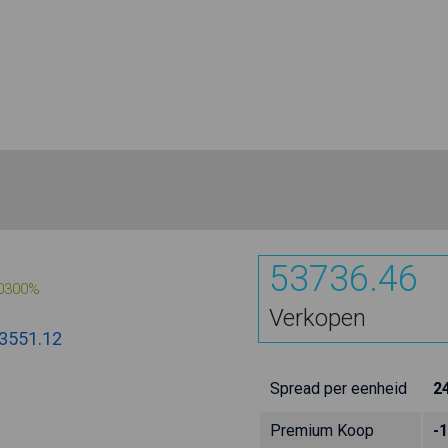
53736.46
0300%
Verkopen
3551.12
Spread per eenheid
2
Premium Koop
-