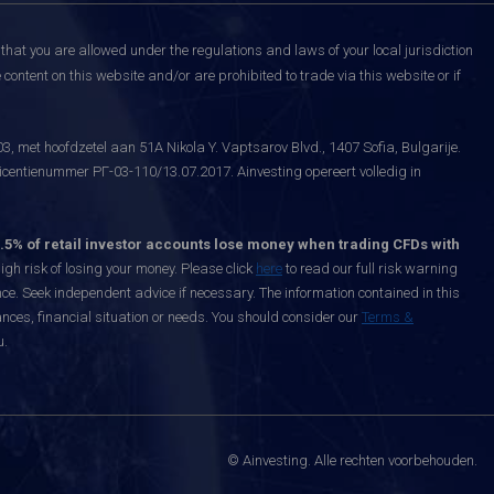
that you are allowed under the regulations and laws of your local jurisdiction
content on this website and/or are prohibited to trade via this website or if
, met hoofdzetel aan 51A Nikola Y. Vaptsarov Blvd., 1407 Sofia, Bulgarije.
icentienummer РГ-03-110/13.07.2017. Ainvesting opereert volledig in
.5% of retail investor accounts lose money when trading CFDs with
h risk of losing your money. Please click
here
to read our full risk warning
nce. Seek independent advice if necessary. The information contained in this
nces, financial situation or needs. You should consider our
Terms &
u.
© Ainvesting. Alle rechten voorbehouden.