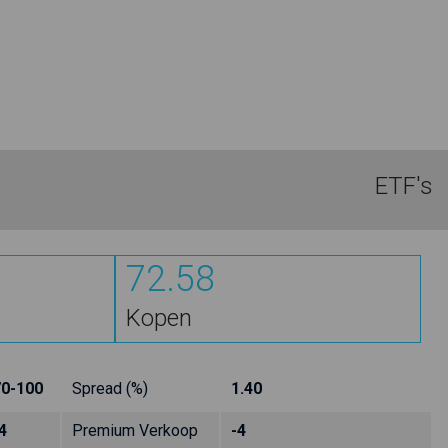
ETF's
72.58
Kopen
70-100
Spread (%)
1.40
4
Premium Verkoop
-4