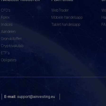
CFD's
WebTrader
Wo
Forex
Mobiele handelsapp
Ha
Indices
Tablet handelsapp
F
Aandelen
Grondstoffen
Cryptovaluta's
ETF's
Obligaties
E-mail:
support@ainvesting.eu