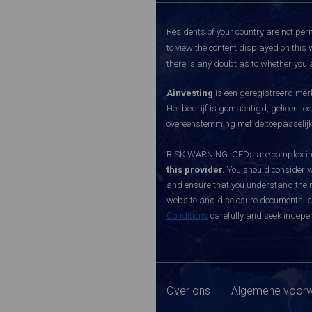
Residents of your country are not perm
to view the content displayed on this 
there is any doubt as to whether you a
Ainvesting
is een geregistreerd merk
Het bedrijf is gemachtigd, gelicenti
overeenstemming met de toepasselijke
RISK WARNING: CFDs are complex inst
this provider.
You should consider w
and ensure that you understand the ri
website and disclosure documents is o
Conditions
carefully and seek indepen
Over ons
Algemene voorw