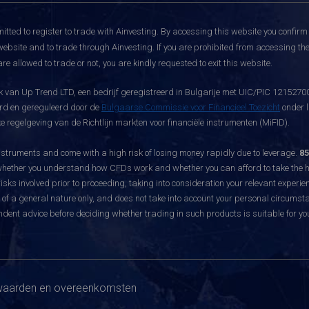
itted to register to trade with Ainvesting.
By accessing this website you confirm 
website and to trade through Ainvesting. If you are prohibited from accessing the 
re allowed to trade or not, you are kindly requested to exit this website.
 van Up Trend LTD, een bedrijf geregistreerd in Bulgarije met UIC/PIC 121527003
eerd en gereguleerd door de
Bulgaarse Commissie voor Financieel Toezicht
onder l
 regelgeving van de Richtlijn markten voor financiële instrumenten (MiFID).
ruments and come with a high risk of losing money rapidly due to leverage.
85
hether you understand how CFDs work and whether you can afford to take the hig
sks involved prior to proceeding, taking into consideration your relevant experie
f a general nature only, and does not take into account your personal circumsta
dent advice before deciding whether trading in such products is suitable for yo
aarden en overeenkomsten