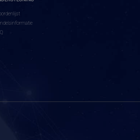
ordenlijst
ndelsinformatie
AQ