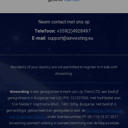
Neem contact met ons op
Telefoon:
+359(2)4928497
E-mail:
support@ainvesting.eu
Residents of your country are not permitted to register to trade with
Ainvesting.
Ainvesting
is een geregistreerd merk van Up Trend LTD, een bedrijf
geregistreerd in Bulgarije met UIC/PIC 121527003, met hoofdzetel aan
51A Nikola Y. Vaptsarov Blvd., 1407 Sofia, Bulgarije. Het bedrijf is
gemachtigd, gelicentieerd en gereguleerd door de
Bulgaarse Commissie
voor Financieel Toezicht
onder licentienummer РГ-03-110/13.07.2017.
Ainvesting opereert volledig in overeenstemming met de toepasselijke