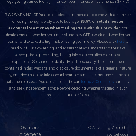
regelgeving van de Richtlijn markten voor financiële instrumenten (MiFID).
RISK WARNING: CFDs are complex instruments and come with a high risk
of losing money rapidly due to leverage.
85.5% of retail investor
accounts lose money when trading CFDs with this provider.
You
should consider whether you understand how CFDs work and whether you
can afford to take the high risk of losing your money. Please click
here
to
read our full risk warning and ensure that you understand the risks
involved prior to proceeding, taking into consideration your relevant
experience. Seek independent advice if necessary. The information
contained in this website and disclosure documents is of a general nature
only, and does not take into account your personal circumstances, financial
situation or needs. You should consider our
Terms & Conditions
carefully
and seek independent advice before deciding whether trading in such
products is suitable for you.
Over ons
© Ainvesting. Alle rechten
Algemene
voorbehouden.