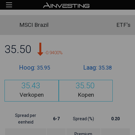
MSCI Brazil
ETF's
35.50
-0.9400%
Hoog:
Laag:
35.95
35.38
35.43
35.50
Verkopen
Kopen
Spread per
6-7
Spread (%)
0.20
eenheid
Premium