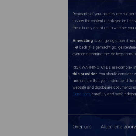
Residents of your country are not perm
to view the content displayed on this 
there is any doubt as to whether you a
Ainvesting
is een geregistreerd merk
Het bedrijf is gemachtigd, gelicenti
overeenstemming met de toepasselijke
RISK WARNING: CFDs are complex inst
this provider.
You should consider w
and ensure that you understand the ri
website and disclosure documents is o
Conditions
carefully and seek indepen
Over ons
Algemene voorw