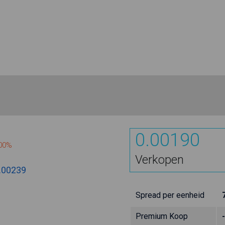
0.00190
000%
Verkopen
.00239
Spread per eenheid
Premium Koop