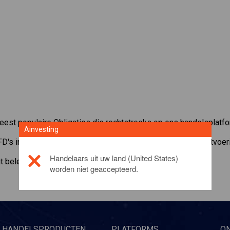
meest populaire Obligaties die rechtstreeks op ons handelsplatfo
Ainvesting
FD's in
Zilliqa
met een minimum onderhoudsmarge, beste uitvoeri
Handelaars uit uw land (United States)
it beleggingsproduct, gelieve
Klik hier
worden niet geaccepteerd.
HANDELSPRODUCTEN
PLATFORMS
O