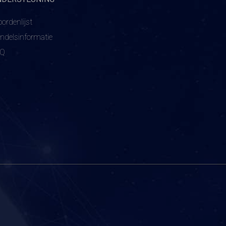
ordenlijst
ndelsinformatie
AQ