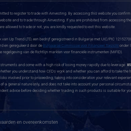
itted to register to trade with Ainvesting.
By accessing this website you confirm 
website and to trade through Ainvesting. If you are prohibited from accessing the 
re allowed to trade or not, you are kindly requested to exit this website.
 van Up Trend LTD, een bedrijf geregistreerd in Bulgarije met UIC/PIC 121527003
eerd en gereguleerd door de
Bulgaarse Commissie voor Financieel Toezicht
onder l
 regelgeving van de Richtlijn markten voor financiële instrumenten (MiFID).
ruments and come with a high risk of losing money rapidly due to leverage.
85
hether you understand how CFDs work and whether you can afford to take the hig
sks involved prior to proceeding, taking into consideration your relevant experie
f a general nature only, and does not take into account your personal circumsta
dent advice before deciding whether trading in such products is suitable for yo
aarden en overeenkomsten