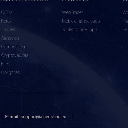
CFD's
WebTrader
Wo
Forex
Mobiele handelsapp
Ha
Indices
Tablet handelsapp
F
Aandelen
Grondstoffen
Cryptovaluta's
ETF's
Obligaties
E-mail:
support@ainvesting.eu