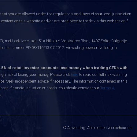
that you are allowed under the regulations and laws of your local jurisdiction
content on this website and/or are prohibited to trade via this website or if
, met hoofdzetel aan 51A Nikola Y. Vaptsarov Blvd., 1407 Sofia, Bulgarije.
icentienummer РГ-03-110/13.07.2017. Ainvesting opereert volledig in
.5% of retail investor accounts lose money when trading CFDs with
h risk of losing your money. Please click
here
to read our full risk warning
nce. Seek independent advice if necessary. The information contained in this
nces, financial situation or needs. You should consider our
Terms &
u.
© Ainvesting. Alle rechten voorbehouden.