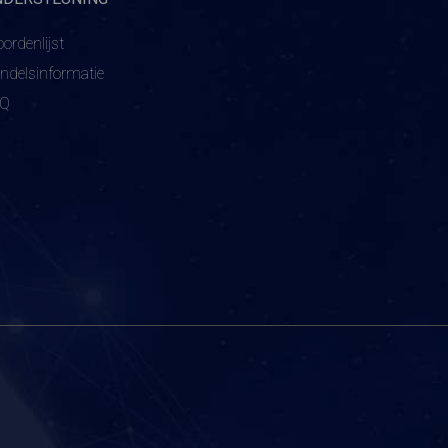
ordenlijst
ndelsinformatie
AQ