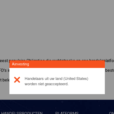
meest populaire Obligaties die rechtstreeks op ons handelsplatfo
Ainvesting
FD's in
Official Trump
met een minimum onderhoudsmarge, beste 
Handelaars uit uw land (United States)
it beleggingsproduct, gelieve
Klik hier
worden niet geaccepteerd.
HANDELSPRODUCTEN
PLATFORMS
O