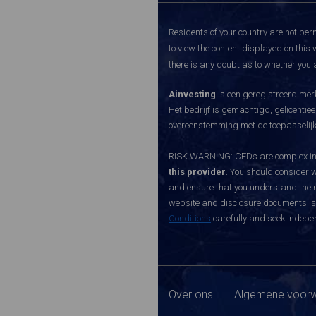
Residents of your country are not perm
to view the content displayed on this 
there is any doubt as to whether you a
Ainvesting
is een geregistreerd merk
Het bedrijf is gemachtigd, gelicenti
overeenstemming met de toepasselijke
RISK WARNING: CFDs are complex inst
this provider.
You should consider w
and ensure that you understand the ri
website and disclosure documents is o
Conditions
carefully and seek indepen
Over ons
Algemene voorw