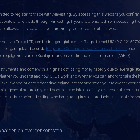
itted to register to trade with Ainvesting.
By accessing this website you confirm 
website and to trade through Ainvesting. If you are prohibited from accessing the 
re allowed to trade or not, you are kindly requested to exit this website.
 van Up Trend LTD, een bedrijf geregistreerd in Bulgarije met UIC/PIC 121527003
eerd en gereguleerd door de
Bulgaarse Commissie voor Financieel Toezicht
onder l
 regelgeving van de Richtlijn markten voor financiële instrumenten (MiFID).
ruments and come with a high risk of losing money rapidly due to leverage.
85
hether you understand how CFDs work and whether you can afford to take the hig
sks involved prior to proceeding, taking into consideration your relevant experie
f a general nature only, and does not take into account your personal circumsta
dent advice before deciding whether trading in such products is suitable for yo
aarden en overeenkomsten