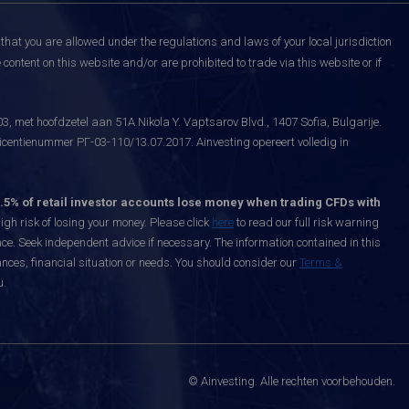
that you are allowed under the regulations and laws of your local jurisdiction
content on this website and/or are prohibited to trade via this website or if
, met hoofdzetel aan 51A Nikola Y. Vaptsarov Blvd., 1407 Sofia, Bulgarije.
icentienummer РГ-03-110/13.07.2017. Ainvesting opereert volledig in
.5% of retail investor accounts lose money when trading CFDs with
h risk of losing your money. Please click
here
to read our full risk warning
nce. Seek independent advice if necessary. The information contained in this
nces, financial situation or needs. You should consider our
Terms &
u.
© Ainvesting. Alle rechten voorbehouden.