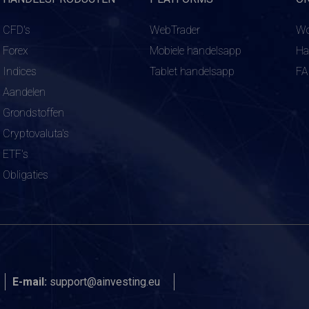
CFD's
WebTrader
Wo
Forex
Mobiele handelsapp
Ha
Indices
Tablet handelsapp
F
Aandelen
Grondstoffen
Cryptovaluta's
ETF's
Obligaties
E-mail:
support@ainvesting.eu