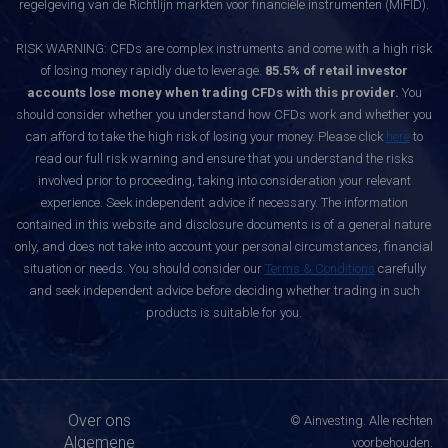
regelgeving van de Richtlijn markten voor financiële instrumenten (MiFID).
RISK WARNING: CFDs are complex instruments and come with a high risk
of losing money rapidly due to leverage.
85.5% of retail investor
accounts lose money when trading CFDs with this provider.
You
should consider whether you understand how CFDs work and whether you
can afford to take the high risk of losing your money. Please click
here
to
read our full risk warning and ensure that you understand the risks
involved prior to proceeding, taking into consideration your relevant
experience. Seek independent advice if necessary. The information
contained in this website and disclosure documents is of a general nature
only, and does not take into account your personal circumstances, financial
situation or needs. You should consider our
Terms & Conditions
carefully
and seek independent advice before deciding whether trading in such
products is suitable for you.
Over ons
© Ainvesting. Alle rechten
Algemene
voorbehouden.