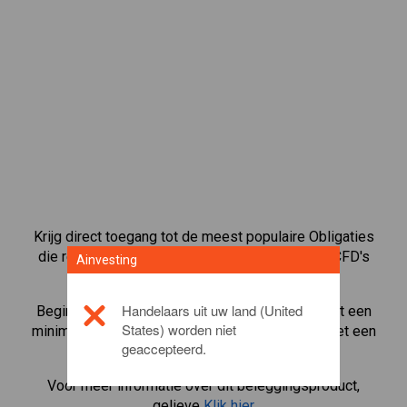
Krijg direct toegang tot de meest populaire Obligaties
die rechtstreeks op ons handelsplatform voor CFD's
Ainvesting
beschikbaar zijn.
Handelaars uit uw land (United
Begin met het handelen in CFD's in
Shiba Inu
met een
States) worden niet
minimum onderhoudsmarge, beste uitvoering, met een
geaccepteerd.
hefboom tot 1:200.
Voor meer informatie over dit beleggingsproduct,
gelieve
Klik hier