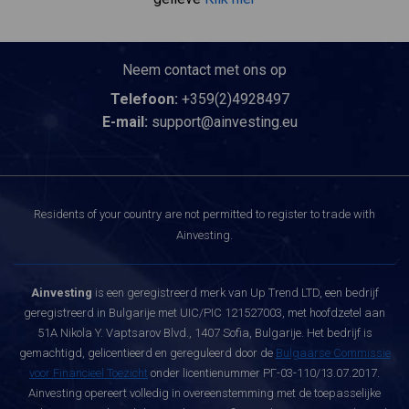
Neem contact met ons op
Telefoon:
+359(2)4928497
E-mail:
support@ainvesting.eu
Residents of your country are not permitted to register to trade with
Ainvesting.
Ainvesting
is een geregistreerd merk van Up Trend LTD, een bedrijf
geregistreerd in Bulgarije met UIC/PIC 121527003, met hoofdzetel aan
51A Nikola Y. Vaptsarov Blvd., 1407 Sofia, Bulgarije. Het bedrijf is
gemachtigd, gelicentieerd en gereguleerd door de
Bulgaarse Commissie
voor Financieel Toezicht
onder licentienummer РГ-03-110/13.07.2017.
Ainvesting opereert volledig in overeenstemming met de toepasselijke