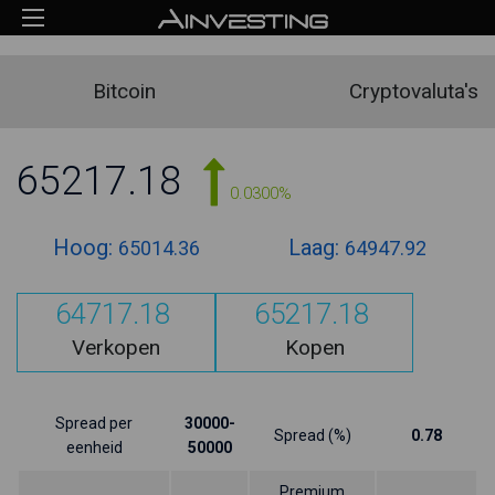
Bitcoin
Cryptovaluta's
65217.18
0.0300%
Hoog:
Laag:
65014.36
64947.92
64717.18
65217.18
Verkopen
Kopen
Spread per
30000-
Spread (%)
0.78
eenheid
50000
Premium