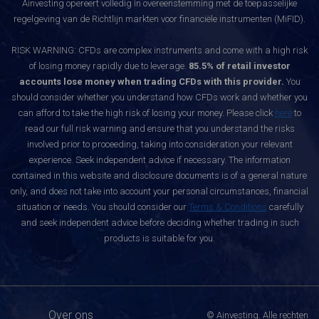
Ainvesting opereert volledig in overeenstemming met de toepasselijke
regelgeving van de Richtlijn markten voor financiële instrumenten (MiFID).
RISK WARNING: CFDs are complex instruments and come with a high risk
of losing money rapidly due to leverage.
85.5% of retail investor
accounts lose money when trading CFDs with this provider.
You
should consider whether you understand how CFDs work and whether you
can afford to take the high risk of losing your money. Please click
here
to
read our full risk warning and ensure that you understand the risks
involved prior to proceeding, taking into consideration your relevant
experience. Seek independent advice if necessary. The information
contained in this website and disclosure documents is of a general nature
only, and does not take into account your personal circumstances, financial
situation or needs. You should consider our
Terms & Conditions
carefully
and seek independent advice before deciding whether trading in such
products is suitable for you.
Over ons
© Ainvesting. Alle rechten