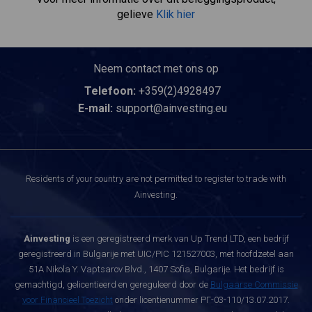
gelieve
Klik hier
Neem contact met ons op
Telefoon:
+359(2)4928497
E-mail:
support@ainvesting.eu
Residents of your country are not permitted to register to trade with
Ainvesting.
Ainvesting
is een geregistreerd merk van Up Trend LTD, een bedrijf
geregistreerd in Bulgarije met UIC/PIC 121527003, met hoofdzetel aan
51A Nikola Y. Vaptsarov Blvd., 1407 Sofia, Bulgarije. Het bedrijf is
gemachtigd, gelicentieerd en gereguleerd door de
Bulgaarse Commissie
voor Financieel Toezicht
onder licentienummer РГ-03-110/13.07.2017.