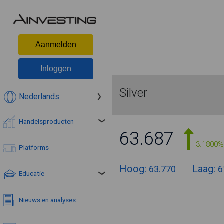
Aanmelden
Inloggen
Silver
Nederlands
Handelsproducten
63.687
3.1800%
Platforms
Hoog:
Laag:
63.770
6
Educatie
Nieuws en analyses