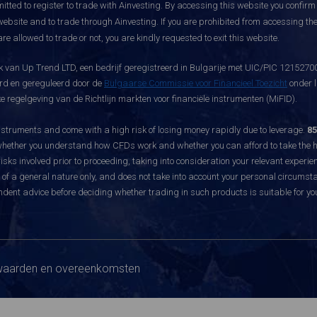
itted to register to trade with Ainvesting.
By accessing this website you confirm 
website and to trade through Ainvesting. If you are prohibited from accessing the 
re allowed to trade or not, you are kindly requested to exit this website.
 van Up Trend LTD, een bedrijf geregistreerd in Bulgarije met UIC/PIC 121527003
eerd en gereguleerd door de
Bulgaarse Commissie voor Financieel Toezicht
onder l
 regelgeving van de Richtlijn markten voor financiële instrumenten (MiFID).
ruments and come with a high risk of losing money rapidly due to leverage.
85
hether you understand how CFDs work and whether you can afford to take the hig
sks involved prior to proceeding, taking into consideration your relevant experie
f a general nature only, and does not take into account your personal circumsta
dent advice before deciding whether trading in such products is suitable for yo
aarden en overeenkomsten