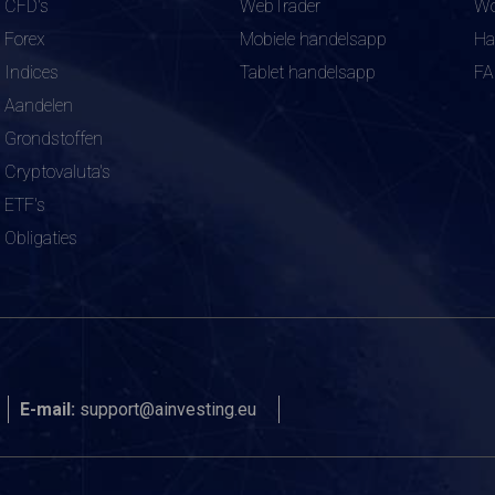
CFD's
WebTrader
Wo
Forex
Mobiele handelsapp
Ha
Indices
Tablet handelsapp
F
Aandelen
Grondstoffen
Cryptovaluta's
ETF's
Obligaties
E-mail:
support@ainvesting.eu