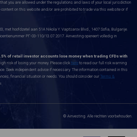
that you are allowed under the regulations and laws of your local jurisdiction
content on this website and/or are prohibited to trade via this website or if
, met hoofdzetel aan 51A Nikola Y. Vaptsarov Blvd., 1407 Sofia, Bulgarije.
icentienummer РГ-03-110/13.07.2017. Ainvesting opereert volledig in
.5% of retail investor accounts lose money when trading CFDs with
h risk of losing your money. Please click
here
to read our full risk warning
nce. Seek independent advice if necessary. The information contained in this
nces, financial situation or needs. You should consider our
Terms &
u.
© Ainvesting. Alle rechten voorbehouden.