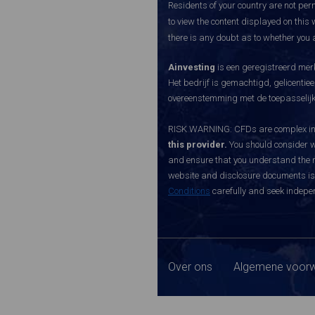
Residents of your country are not perm
to view the content displayed on this 
there is any doubt as to whether you a
Ainvesting
is een geregistreerd merk
Het bedrijf is gemachtigd, gelicenti
overeenstemming met de toepasselijke
RISK WARNING: CFDs are complex inst
this provider.
You should consider w
and ensure that you understand the ri
website and disclosure documents is o
Conditions
carefully and seek indepen
Over ons
Algemene voorw