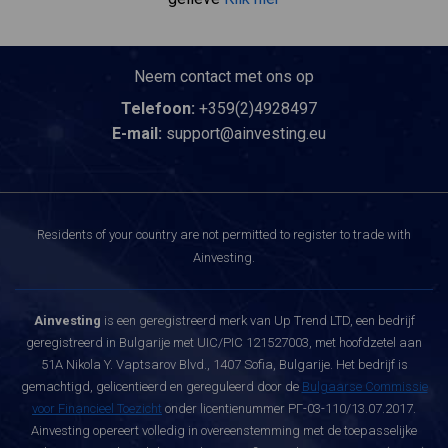
Neem contact met ons op
Telefoon:
+359(2)4928497
E-mail:
support@ainvesting.eu
Residents of your country are not permitted to register to trade with
Ainvesting.
Ainvesting
is een geregistreerd merk van Up Trend LTD, een bedrijf
geregistreerd in Bulgarije met UIC/PIC 121527003, met hoofdzetel aan
51A Nikola Y. Vaptsarov Blvd., 1407 Sofia, Bulgarije. Het bedrijf is
gemachtigd, gelicentieerd en gereguleerd door de
Bulgaarse Commissie
voor Financieel Toezicht
onder licentienummer РГ-03-110/13.07.2017.
Ainvesting opereert volledig in overeenstemming met de toepasselijke