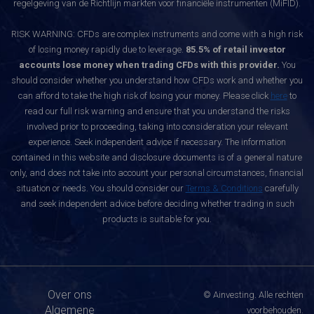
regelgeving van de Richtlijn markten voor financiële instrumenten (MiFID).
RISK WARNING: CFDs are complex instruments and come with a high risk
of losing money rapidly due to leverage.
85.5% of retail investor
accounts lose money when trading CFDs with this provider.
You
should consider whether you understand how CFDs work and whether you
can afford to take the high risk of losing your money. Please click
here
to
read our full risk warning and ensure that you understand the risks
involved prior to proceeding, taking into consideration your relevant
experience. Seek independent advice if necessary. The information
contained in this website and disclosure documents is of a general nature
only, and does not take into account your personal circumstances, financial
situation or needs. You should consider our
Terms & Conditions
carefully
and seek independent advice before deciding whether trading in such
products is suitable for you.
Over ons
© Ainvesting. Alle rechten
Algemene
voorbehouden.