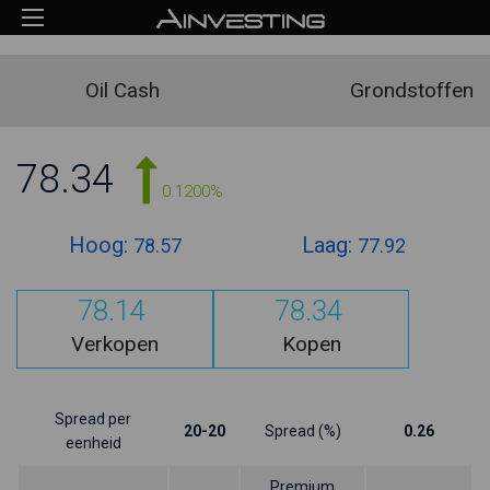
Oil Cash
Grondstoffen
78.34
0.1200%
Hoog:
Laag:
78.57
77.92
78.14
78.34
Verkopen
Kopen
Spread per
20-20
Spread (%)
0.26
eenheid
Premium