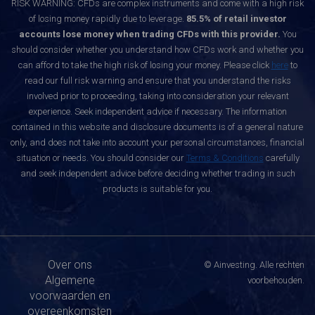
RISK WARNING: CFDs are complex instruments and come with a high risk
of losing money rapidly due to leverage.
85.5% of retail investor
accounts lose money when trading CFDs with this provider.
You
should consider whether you understand how CFDs work and whether you
can afford to take the high risk of losing your money. Please click
here
to
read our full risk warning and ensure that you understand the risks
involved prior to proceeding, taking into consideration your relevant
experience. Seek independent advice if necessary. The information
contained in this website and disclosure documents is of a general nature
only, and does not take into account your personal circumstances, financial
situation or needs. You should consider our
Terms & Conditions
carefully
and seek independent advice before deciding whether trading in such
products is suitable for you.
Over ons
© Ainvesting. Alle rechten
Algemene
voorbehouden.
voorwaarden en
overeenkomsten