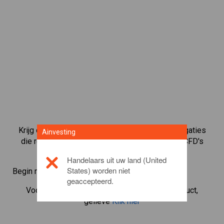
Krijg direct toegang tot de meest populaire Obligaties
Ainvesting
die rechtstreeks op ons handelsplatform voor CFD's
beschikbaar zijn.
Handelaars uit uw land (United
States) worden niet
Begin met het handelen in CFD's in
Oil Cash
geaccepteerd.
Voor meer informatie over dit beleggingsproduct,
gelieve
Klik hier