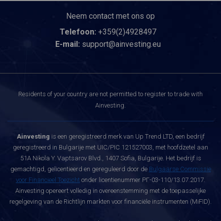
Neem contact met ons op
Telefoon:
+359(2)4928497
E-mail:
support@ainvesting.eu
Residents of your country are not permitted to register to trade with
Ainvesting.
Ainvesting
is een geregistreerd merk van Up Trend LTD, een bedrijf
geregistreerd in Bulgarije met UIC/PIC 121527003, met hoofdzetel aan
51A Nikola Y. Vaptsarov Blvd., 1407 Sofia, Bulgarije. Het bedrijf is
gemachtigd, gelicentieerd en gereguleerd door de
Bulgaarse Commissie
voor Financieel Toezicht
onder licentienummer РГ-03-110/13.07.2017.
Ainvesting opereert volledig in overeenstemming met de toepasselijke
regelgeving van de Richtlijn markten voor financiële instrumenten (MiFID).