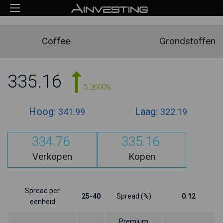
Coffee
Grondstoffen
335.16
3.2600%
Hoog:
Laag:
341.99
322.19
334.76
335.16
Verkopen
Kopen
Spread per
25-40
Spread (%)
0.12
eenheid
Premium