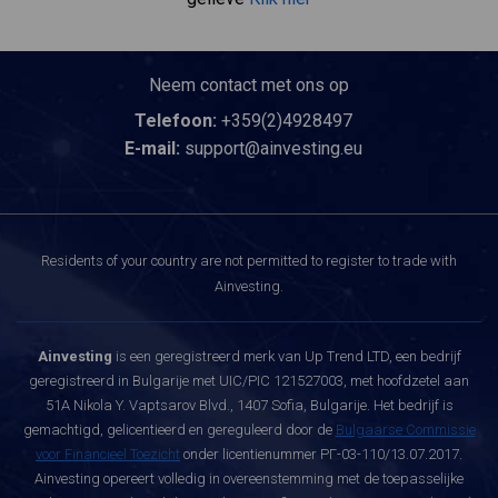
Neem contact met ons op
Telefoon:
+359(2)4928497
E-mail:
support@ainvesting.eu
Residents of your country are not permitted to register to trade with
Ainvesting.
Ainvesting
is een geregistreerd merk van Up Trend LTD, een bedrijf
geregistreerd in Bulgarije met UIC/PIC 121527003, met hoofdzetel aan
51A Nikola Y. Vaptsarov Blvd., 1407 Sofia, Bulgarije. Het bedrijf is
gemachtigd, gelicentieerd en gereguleerd door de
Bulgaarse Commissie
voor Financieel Toezicht
onder licentienummer РГ-03-110/13.07.2017.
Ainvesting opereert volledig in overeenstemming met de toepasselijke