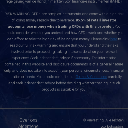
regelgeving van de Richtlijn markten voor financiële instrumenten (MiFID).
RISK WARNING: CFDs are complex instruments and come with a high risk
of losing money rapidly due to leverage.
85.5% of retail investor
accounts lose money when trading CFDs with this provider.
You
should consider whether you understand how CFDs work and whether you
can afford to take the high risk of losing your money. Please click
here
to
read our full risk warning and ensure that you understand the risks
involved prior to proceeding, taking into consideration your relevant
experience. Seek independent advice if necessary. The information
contained in this website and disclosure documents is of a general nature
only, and does not take into account your personal circumstances, financial
situation or needs. You should consider our
Terms & Conditions
carefully
and seek independent advice before deciding whether trading in such
products is suitable for you.
Over ons
© Ainvesting. Alle rechten
Algemene
voorbehouden.