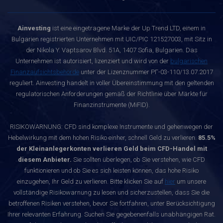
Ainvesting
ist eine eingetragene Marke der Up Trend LTD, einem in
Bulgarien registrierten Unternehmen mit UIC/PIC 121527003, mit Sitz in
der Nikola Y. Vaptsarov Blvd. 51A, 1407 Sofia, Bulgarien. Das
Unternehmen ist autorisiert, lizenziert und wird von der
bulgarischen
Finanzaufsichtsbehörde
unter der Lizenznummer РГ-03-110/13.07.2017
reguliert. Ainvesting handelt in voller Übereinstimmung mit den geltenden
regulatorischen Anforderungen gemäß der Richtlinie über Märkte für
Finanzinstrumente (MiFID).
RISIKOWARNUNG: CFD sind komplexe Instrumente und gehenwegen der
Hebelwirkung mit dem hohen Risiko einher, schnell Geld zu verlieren.
85.5%
der Kleinanlegerkonten verlieren Geld beim CFD-Handel mit
diesem Anbieter.
Sie sollten überlegen, ob Sie verstehen, wie CFD
funktionieren und ob Sie es sich leisten können, das hohe Risiko
einzugehen, Ihr Geld zu verlieren. Bitte klicken Sie auf
hier
um unsere
vollständige Risikowarnung zu lesen und sicherzustellen, dass Sie die
betroffenen Risiken verstehen, bevor Sie fortfahren, unter Berücksichtigung
Ihrer relevanten Erfahrung. Suchen Sie gegebenenfalls unabhängigen Rat.