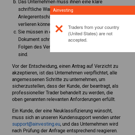
Das Unternehmen muss ihnen eine klare
schriftliche Warnung über die Schutz- und
Ainvesting
Anlegerentschädigungsrechte geben, die sie
verlieren können.
Traders from your country
Sie müssen in einem vom Vertrag getrennten
(United States) are not
Dokument schriftlich erklären, dass sie sich der
accepted.
Folgen des Verlustes dieses Schutzes bewusst
sind.
Vor der Entscheidung, einen Antrag auf Verzicht zu
akzeptieren, ist das Unternehmen verpflichtet, alle
angemessenen Schritte zu unternehmen, um
sicherzustellen, dass der Kunde, der beantragt, als
professioneller Trader behandelt zu werden, die
oben genannten relevanten Anforderungen erfüllt.
Ein Kunde, der eine Neuklassifizierung wünscht,
muss sich an unseren Kundensupport wenden unter
support@ainvesting.eu
, und das Unternehmen wird
nach Prüfung der Anfrage entsprechend reagieren.