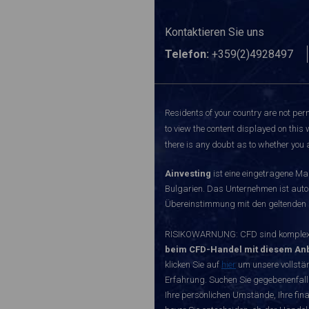
Kontaktieren Sie uns
Telefon:
+359(2)4928497
Residents of your country are not perm
to view the content displayed on this 
there is any doubt as to whether you a
Ainvesting
ist eine eingetragene Ma
Bulgarien. Das Unternehmen ist autori
Übereinstimmung mit den geltenden r
RISIKOWARNUNG: CFD sind komplexe I
beim CFD-Handel mit diesem Anb
klicken Sie auf
hier
um unsere vollstän
Erfahrung. Suchen Sie gegebenenfall
Ihre persönlichen Umstände, Ihre finan