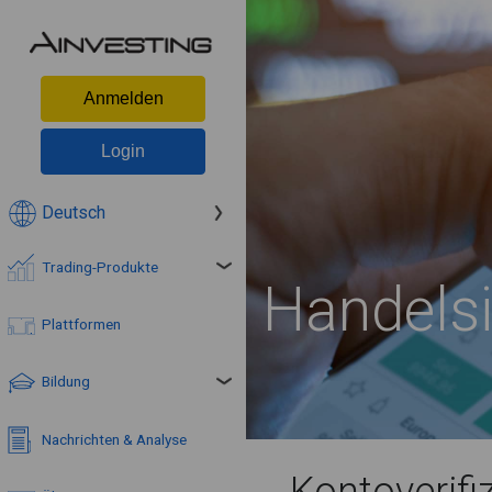
Anmelden
Login
Deutsch
Trading-Produkte
Handels
Plattformen
Bildung
Nachrichten & Analyse