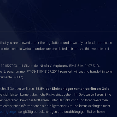
that you are allowed under the regulations and laws of your local jurisdiction
content on this website and/or are prohibited to trade via this website or if
121527003, mit Sitz in der Nikola Y. Vaptsarov Blvd. 51A, 1407 Sofia,
er Lizenznummer РГ-03-110/13.07.2017 reguliert. Ainvesting handelt in voller
rumente (MiFID).
nell Geld zu verlieren.
85.5% der Kleinanlegerkonten verlieren Geld
s sich leisten können, das hohe Risiko einzugehen, Ihr Geld zu verlieren. Bitte
n verstehen, bevor Sie fortfahren, unter Berücksichtigung Ihrer relevanten
enthaltenen Informationen sind allgemeiner Art und berücksichtigen nicht
bedingungen
sorgfältig berücksichtigen und unabhängigen Rat einholen,