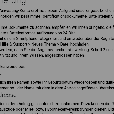
zierung
 Ainvesting-Konto eröffnet haben. Aufgrund unserer gesetzlichen
benötigen wir bestimmte Identifikationsdokumente. Bitte stellen
, Ihre Dokumente zu scannen, empfehlen wir Ihnen dringend, die 
estes Dateienformat, Auflösung von 24 Bits.
 einem Smartphone fotografiert und entweder über die Registe
Hilfe & Support > Neues Thema > Datei hochladen.
ßerdem, dass Sie die Angemessenheitsbewertung, Schritt 2 uns
Aktivität und Ihrem Wissen, abgeschlossen haben.
Nachweise bei:
s
ich Ihren Namen sowie Ihr Geburtsdatum wiedergeben und gültig
Ferner soll der Name mit dem in dem Antrag angeführten überein
dresse
 der in dem Antrag genannten übereinstimmen. Dazu können die
auszüge oder Miet- bzw. Hypothekenvereinbarungen dienen. Bitte 