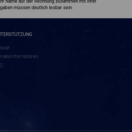
 Ihr Name auf der Rechnung zusammen mit Ihrer
aben müssen deutlich lesbar sein.
NTERSTÜTZUNG
ossar
ndelsinformationen
AQ