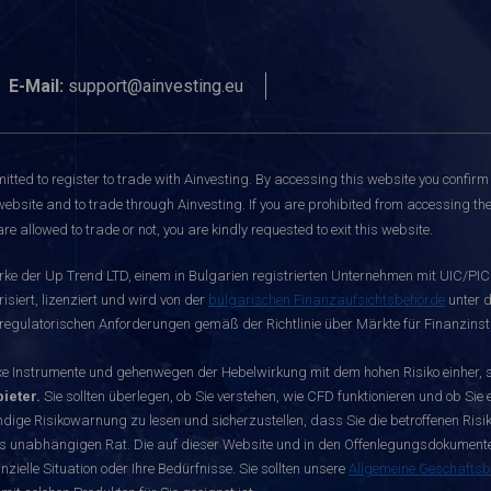
E-Mail:
support@ainvesting.eu
itted to register to trade with Ainvesting.
By accessing this website you confirm 
website and to trade through Ainvesting. If you are prohibited from accessing the 
re allowed to trade or not, you are kindly requested to exit this website.
rke der Up Trend LTD, einem in Bulgarien registrierten Unternehmen mit UIC/PIC 
siert, lizenziert und wird von der
bulgarischen Finanzaufsichtsbehörde
unter d
egulatorischen Anforderungen gemäß der Richtlinie über Märkte für Finanzinst
nstrumente und gehenwegen der Hebelwirkung mit dem hohen Risiko einher, sch
ieter.
Sie sollten überlegen, ob Sie verstehen, wie CFD funktionieren und ob Sie e
dige Risikowarnung zu lesen und sicherzustellen, dass Sie die betroffenen Risike
s unabhängigen Rat. Die auf dieser Website und in den Offenlegungsdokumenten 
zielle Situation oder Ihre Bedürfnisse. Sie sollten unsere
Allgemeine Geschäfts