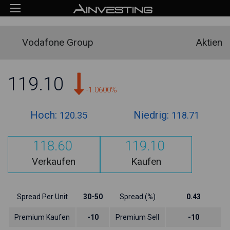
Vodafone Group
Aktien
119.10
-1.0600%
Hoch:
Niedrig:
120.35
118.71
118.60
119.10
Verkaufen
Kaufen
Spread Per Unit
30-50
Spread (%)
0.43
Premium Kaufen
-10
Premium Sell
-10