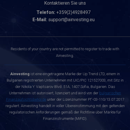
Kontaktieren Sie uns
Telefon:
+359(2)4928497
E-Mail:
support@ainvesting.eu
Residents of your country are not permitted to register to trade with
Ainvesting.
Ainvesting
ist eine eingetragene Marke der Up Trend LTD, einem in
Bulgarien registrierten Unternehmen mit UIC/PIC 121527003, mit Sitz in
der Nikola Y. Vaptsarov Blvd. 51A, 1407 Sofia, Bulgarien. Das
Unternehmen ist autorisiert, lizenziert und wird von der
bulgarischen
Finanzaufsichtsbehörde
unter der Lizenznummer РГ-03-110/13.07.2017
reguliert. Ainvesting handelt in voller Übereinstimmung mit den geltenden
regulatorischen Anforderungen gemäß der Richtlinie über Märkte für
Finanzinstrumente (MiFID).