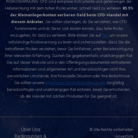
RISIKOWARNUNG: CFD sind komplexe Instrumente und gehenwegen der
Hebelwirkung mit dem hohen Risiko einher, schnell Geld zu verlieren.
85.5%
der Kleinanlegerkonten verlieren Geld beim CFD-Handel mit
diesem Anbieter.
Sie sollten überlegen, ob Sie verstehen, wie CFD
funktionieren und ob Sie es sich leisten können, das hohe Risiko
einzugehen, Ihr Geld zu verlieren. Bitte klicken Sie auf
hier
um unsere
vollständige Risikowarnung zu lesen und sicherzustellen, dass Sie die
betroffenen Risiken verstehen, bevor Sie fortfahren, unter Berücksichtigung
Ihrer relevanten Erfahrung. Suchen Sie gegebenenfalls unabhängigen Rat.
Die auf dieser Website und in den Offenlegungsdokumenten enthaltenen
Informationen sind allgemeiner Art und berücksichtigen nicht Ihre
persönlichen Umstände, Ihre finanzielle Situation oder Ihre Bedürfnisse.
Sie sollten unsere
Allgemeine Geschäftsbedingungen
sorgfältig
berücksichtigen und unabhängigen Rat einholen, bevor Sie entscheiden,
ob der Handel mit solchen Produkten für Sie geeignet ist.
Über Uns
© Alle Rechte vorbehalten
Bedingungen &
Ainvesting