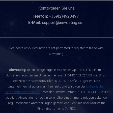
Kontaktieren Sie uns
Telefon:
+359(2)4928497
E-Mail:
support@ainvesting.eu
Residents of your country are not permitted to register to trade with
Ainvesting.
Ainvesting
ist eine eingetragene Marke der Up Trend LTD, einem in
Bulgarien registrierten Unternehmen mit UIC/PIC 121527003, mit Sitz in
der Nikola Y. Vaptsarov Blvd. 51A, 1407 Sofia, Bulgarien. Das
Unternehmen ist autorisiert, lizenziert und wird von der
bulgarischen
Finanzaufsichtsbehörde
unter der Lizenznummer РГ-03-110/13.07.2017
reguliert. Ainvesting handelt in voller Übereinstimmung mit den geltenden
regulatorischen Anforderungen gemäß der Richtlinie über Märkte für
Finanzinstrumente (MiFID).