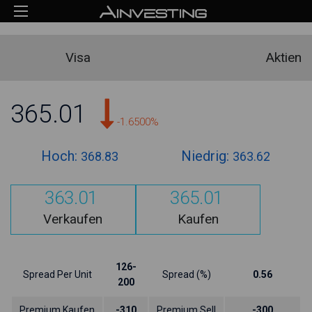
Visa
Aktien
365.01
-1.6500%
Hoch:
Niedrig:
368.83
363.62
363.01
365.01
Verkaufen
Kaufen
126-
Spread Per Unit
Spread (%)
0.56
200
Premium Kaufen
-310
Premium Sell
-300