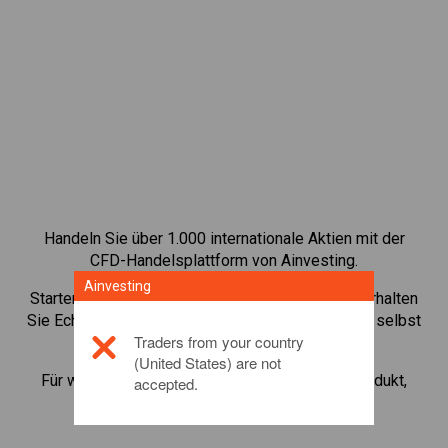
Handeln Sie über 1.000 internationale Aktien mit der
CFD-Handelsplattform von Ainvesting.
Ainvesting
Starten Sie mit dem Handel von CFDs auf
Visa
. Erhalten
Sie Echtzeit-Preise und Dividenden, als wenn Sie selbst
Traders from your country
die Aktie halten.
(United States) are not
Für weitere Informationen zu diesem Anlageprodukt,
accepted.
klicken Sie hier