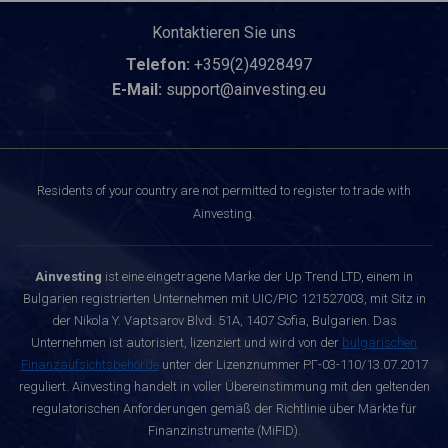
Kontaktieren Sie uns
Telefon:
+359(2)4928497
E-Mail:
support@ainvesting.eu
Residents of your country are not permitted to register to trade with
Ainvesting.
Ainvesting
ist eine eingetragene Marke der Up Trend LTD, einem in
Bulgarien registrierten Unternehmen mit UIC/PIC 121527003, mit Sitz in
der Nikola Y. Vaptsarov Blvd. 51A, 1407 Sofia, Bulgarien. Das
Unternehmen ist autorisiert, lizenziert und wird von der
bulgarischen
Finanzaufsichtsbehörde
unter der Lizenznummer РГ-03-110/13.07.2017
reguliert. Ainvesting handelt in voller Übereinstimmung mit den geltenden
regulatorischen Anforderungen gemäß der Richtlinie über Märkte für
Finanzinstrumente (MiFID).