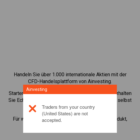
Handeln Sie über 1.000 internationale Aktien mit der
CFD-Handelsplattform von Ainvesting.
Ainvesting
Starten Sie mit dem Handel von CFDs auf
Uber
. Erhalten
Sie Echtzeit-Preise und Dividenden, als wenn Sie selbst
Traders from your country
die Aktie halten.
(United States) are not
Für weitere Informationen zu diesem Anlageprodukt,
accepted.
klicken Sie hier