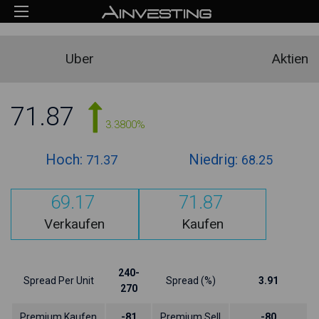
Uber
Aktien
71.87
3.3800%
Hoch:
Niedrig:
71.37
68.25
69.17
71.87
Verkaufen
Kaufen
240-
Spread Per Unit
Spread (%)
3.91
270
Premium Kaufen
-81
Premium Sell
-80