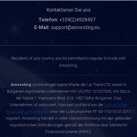
Kontaktieren Sie uns
Telefon:
+359(2)4928497
E-Mail:
support@ainvesting.eu
Residents of your country are not permitted to register to trade with
Ainvesting.
Ainvesting
ist eine eingetragene Marke der Up Trend LTD, einem in
Bulgarien registrierten Unternehmen mit UIC/PIC 121527003, mit Sitz in
der Nikola Y. Vaptsarov Blvd. 51A, 1407 Sofia, Bulgarien. Das
Unternehmen ist autorisiert, lizenziert und wird von der
bulgarischen
Finanzaufsichtsbehörde
unter der Lizenznummer РГ-03-110/13.07.2017
reguliert. Ainvesting handelt in voller Übereinstimmung mit den geltenden
regulatorischen Anforderungen gemäß der Richtlinie über Märkte für
Finanzinstrumente (MiFID).