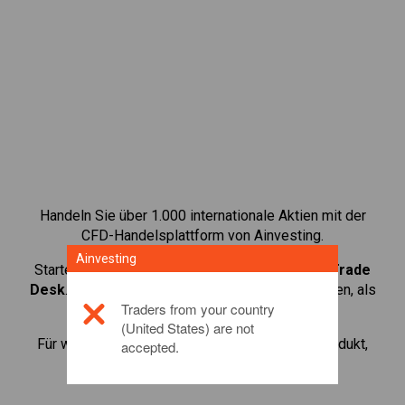
Handeln Sie über 1.000 internationale Aktien mit der
CFD-Handelsplattform von Ainvesting.
Ainvesting
Starten Sie mit dem Handel von CFDs auf
The Trade
Desk
. Erhalten Sie Echtzeit-Preise und Dividenden, als
Traders from your country
wenn Sie selbst die Aktie halten.
(United States) are not
Für weitere Informationen zu diesem Anlageprodukt,
accepted.
klicken Sie hier