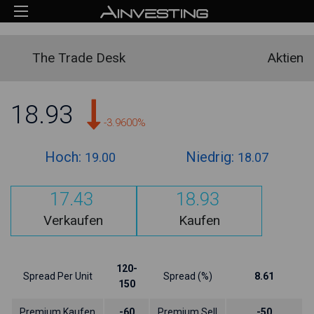
The Trade Desk
Aktien
18.93
-3.9600%
Hoch:
Niedrig:
19.00
18.07
17.43
18.93
Verkaufen
Kaufen
120-
Spread Per Unit
Spread (%)
8.61
150
Premium Kaufen
-60
Premium Sell
-50