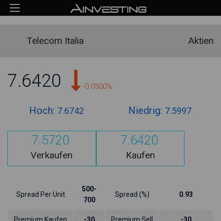
Telecom Italia
Aktien
7.6420
-0.0300%
Hoch:
Niedrig:
7.6742
7.5997
7.5720
7.6420
Verkaufen
Kaufen
500-
Spread Per Unit
Spread (%)
0.93
700
Premium Kaufen
-30
Premium Sell
-30