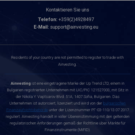
Kontaktieren Sie uns
Telefon:
+359(2)4928497
E-Mail:
support@ainvesting.eu
Residents of your country are not permitted to register to trade with
Ainvesting.
Ainvesting
ist eine eingetragene Marke der Up Trend LTD, einem in
Bulgarien registrierten Unternehmen mit UIC/PIC 121527003, mit Sitz in
der Nikola Y. Vaptsarov Blvd. 51A, 1407 Sofia, Bulgarien. Das
Unternehmen ist autorisiert, lizenziert und wird von der
bulgarischen
Finanzaufsichtsbehörde
unter der Lizenznummer РГ-03-110/13.07.2017
reguliert. Ainvesting handelt in voller Übereinstimmung mit den geltenden
regulatorischen Anforderungen gemäß der Richtlinie über Märkte für
Finanzinstrumente (MiFID).