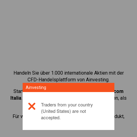
Handeln Sie über 1.000 internationale Aktien mit der
CFD-Handelsplattform von Ainvesting.
Ainvesting
Starten Sie mit dem Handel von CFDs auf
Telecom
Italia
. Erhalten Sie Echtzeit-Preise und Dividenden, als
Traders from your country
wenn Sie selbst die Aktie halten.
(United States) are not
Für weitere Informationen zu diesem Anlageprodukt,
accepted.
klicken Sie hier