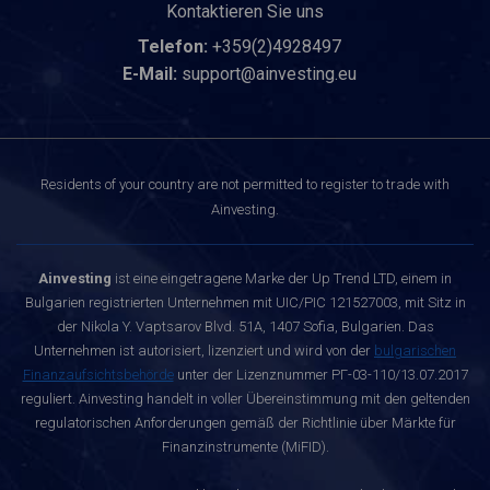
Kontaktieren Sie uns
Telefon:
+359(2)4928497
E-Mail:
support@ainvesting.eu
Residents of your country are not permitted to register to trade with
Ainvesting.
Ainvesting
ist eine eingetragene Marke der Up Trend LTD, einem in
Bulgarien registrierten Unternehmen mit UIC/PIC 121527003, mit Sitz in
der Nikola Y. Vaptsarov Blvd. 51A, 1407 Sofia, Bulgarien. Das
Unternehmen ist autorisiert, lizenziert und wird von der
bulgarischen
Finanzaufsichtsbehörde
unter der Lizenznummer РГ-03-110/13.07.2017
reguliert. Ainvesting handelt in voller Übereinstimmung mit den geltenden
regulatorischen Anforderungen gemäß der Richtlinie über Märkte für
Finanzinstrumente (MiFID).