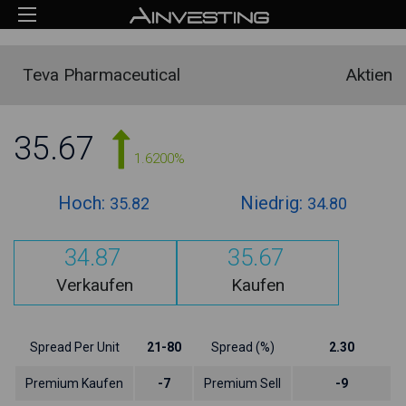
Teva Pharmaceutical
Aktien
35.67
1.6200%
Hoch:
Niedrig:
35.82
34.80
34.87
35.67
Verkaufen
Kaufen
Spread Per Unit
21-80
Spread (%)
2.30
Premium Kaufen
-7
Premium Sell
-9