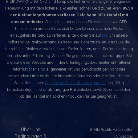
RISIKOWARNUNG: CFD sind komplexe Instrumente und gehenwegen der
Hebelwirkung mit dem hohen Risiko einher, schnell Geld zu verlieren.
85.5%
der Kleinanlegerkonten verlieren Geld beim CFD-Handel mit
diesem Anbieter.
Sie sollten überlegen, ob Sie verstehen, wie CFD
funktionieren und ob Sie es sich leisten können, das hohe Risiko
einzugehen, Ihr Geld zu verlieren. Bitte klicken Sie auf
hier
um unsere
vollständige Risikowarnung zu lesen und sicherzustellen, dass Sie die
betroffenen Risiken verstehen, bevor Sie fortfahren, unter Berücksichtigung
Ihrer relevanten Erfahrung. Suchen Sie gegebenenfalls unabhängigen Rat.
Die auf dieser Website und in den Offenlegungsdokumenten enthaltenen
Informationen sind allgemeiner Art und berücksichtigen nicht Ihre
persönlichen Umstände, Ihre finanzielle Situation oder Ihre Bedürfnisse.
Sie sollten unsere
Allgemeine Geschäftsbedingungen
sorgfältig
berücksichtigen und unabhängigen Rat einholen, bevor Sie entscheiden,
ob der Handel mit solchen Produkten für Sie geeignet ist.
Über Uns
© Alle Rechte vorbehalten
Bedingungen &
Ainvesting