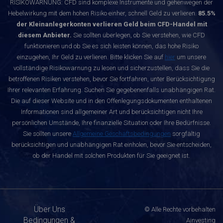
RISIKOWARNUNG: CFD sind komplexe Instrumente und gehenwegen der
Hebelwirkung mit dem hohen Risiko einher, schnell Geld zu verlieren.
85.5%
der Kleinanlegerkonten verlieren Geld beim CFD-Handel mit
diesem Anbieter.
Sie sollten überlegen, ob Sie verstehen, wie CFD
funktionieren und ob Sie es sich leisten können, das hohe Risiko
einzugehen, Ihr Geld zu verlieren. Bitte klicken Sie auf
hier
um unsere
vollständige Risikowarnung zu lesen und sicherzustellen, dass Sie die
betroffenen Risiken verstehen, bevor Sie fortfahren, unter Berücksichtigung
Ihrer relevanten Erfahrung. Suchen Sie gegebenenfalls unabhängigen Rat.
Die auf dieser Website und in den Offenlegungsdokumenten enthaltenen
Informationen sind allgemeiner Art und berücksichtigen nicht Ihre
persönlichen Umstände, Ihre finanzielle Situation oder Ihre Bedürfnisse.
Sie sollten unsere
Allgemeine Geschäftsbedingungen
sorgfältig
berücksichtigen und unabhängigen Rat einholen, bevor Sie entscheiden,
ob der Handel mit solchen Produkten für Sie geeignet ist.
Über Uns
© Alle Rechte vorbehalten
Bedingungen &
Ainvesting