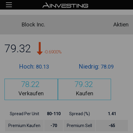
Block Inc.
Aktien
79.32
-0.6900%
Hoch:
Niedrig:
80.13
78.09
78.22
79.32
Verkaufen
Kaufen
Spread Per Unit
80-110
Spread (%)
1.41
Premium Kaufen
-70
Premium Sell
-65