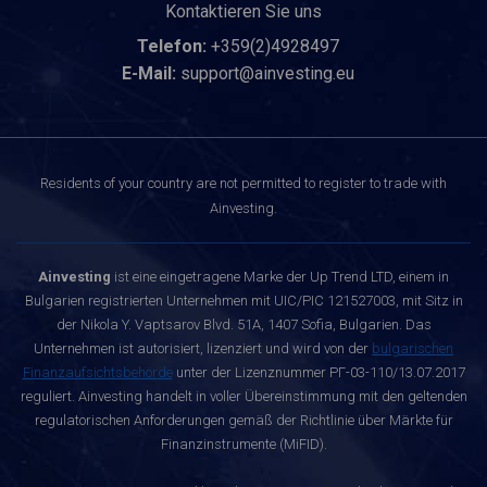
Kontaktieren Sie uns
Telefon:
+359(2)4928497
E-Mail:
support@ainvesting.eu
Residents of your country are not permitted to register to trade with
Ainvesting.
Ainvesting
ist eine eingetragene Marke der Up Trend LTD, einem in
Bulgarien registrierten Unternehmen mit UIC/PIC 121527003, mit Sitz in
der Nikola Y. Vaptsarov Blvd. 51A, 1407 Sofia, Bulgarien. Das
Unternehmen ist autorisiert, lizenziert und wird von der
bulgarischen
Finanzaufsichtsbehörde
unter der Lizenznummer РГ-03-110/13.07.2017
reguliert. Ainvesting handelt in voller Übereinstimmung mit den geltenden
regulatorischen Anforderungen gemäß der Richtlinie über Märkte für
Finanzinstrumente (MiFID).