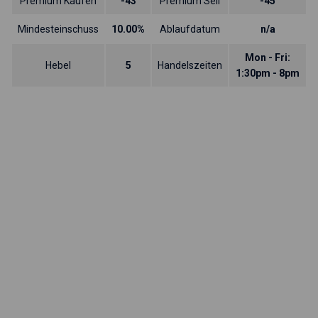
Premium Kaufen
-43
Premium Sell
-45
Mindesteinschuss
10.00%
Ablaufdatum
n/a
Mon - Fri:
Hebel
5
Handelszeiten
1:30pm - 8pm