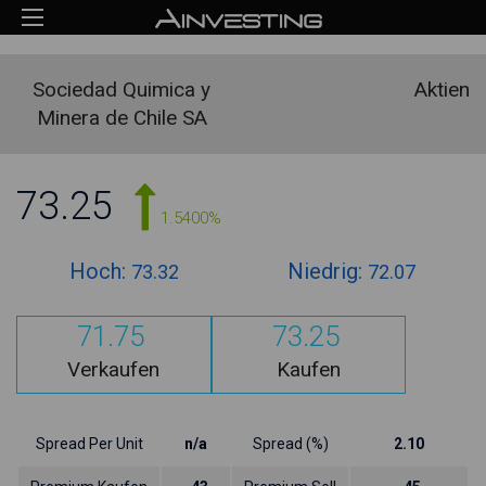
Sociedad Quimica y
Aktien
Minera de Chile SA
73.25
1.5400%
Hoch:
Niedrig:
73.32
72.07
71.75
73.25
Verkaufen
Kaufen
Spread Per Unit
n/a
Spread (%)
2.10